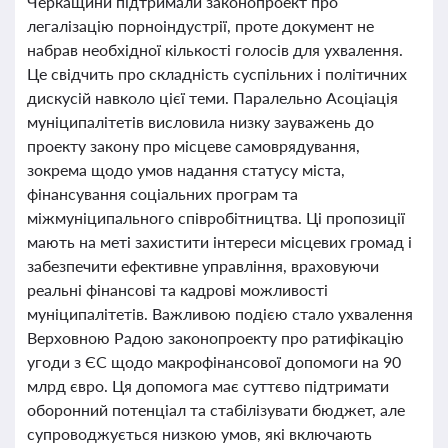
Черкащини підтримали законопроект про
легалізацію порноіндустрії, проте документ не
набрав необхідної кількості голосів для ухвалення.
Це свідчить про складність суспільних і політичних
дискусій навколо цієї теми. Паралельно Асоціація
муніципалітетів висловила низку зауважень до
проекту закону про місцеве самоврядування,
зокрема щодо умов надання статусу міста,
фінансування соціальних програм та
міжмуніципального співробітництва. Ці пропозиції
мають на меті захистити інтереси місцевих громад і
забезпечити ефективне управління, враховуючи
реальні фінансові та кадрові можливості
муніципалітетів. Важливою подією стало ухвалення
Верховною Радою законопроекту про ратифікацію
угоди з ЄС щодо макрофінансової допомоги на 90
млрд євро. Ця допомога має суттєво підтримати
оборонний потенціал та стабілізувати бюджет, але
супроводжується низкою умов, які включають