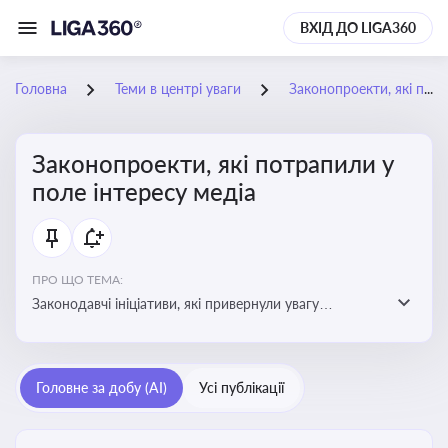
ВХІД ДО LIGA360
Головна
Теми в центрі уваги
Законопроекти, які потрапили у поле інтересу медіа
Законопроекти, які потрапили у
поле інтересу медіа
ПРО ЩО ТЕМА:
Законодавчі ініціативи, які привернули увагу
журналістів та громадськості або стали
скандальними. Про які ризики або очікування після
прийняття цих проектів пишуть в медіа. Які проекти
Головне за добу (AI)
Усі публікації
викликають найбільше критики