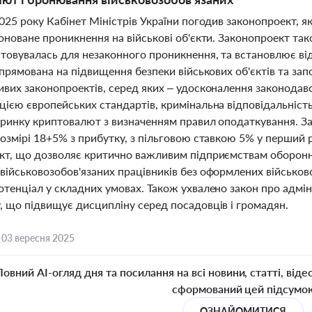
025 року Кабінет Міністрів України погодив законопроект, я
оноване проникнення на військові об'єкти. Законопроект так
товувалась для незаконного проникнення, та встановлює від
спрямована на підвищення безпеки військових об'єктів та за
вих законопроектів, серед яких – удосконалення законодавст
ією європейських стандартів, кримінальна відповідальність 
я ринку криптовалют з визначенням правил оподаткування. 
озмірі 18+5% з прибутку, з пільговою ставкою 5% у перший р
кт, що дозволяє критично важливим підприємствам оборон
військовозобов'язаних працівників без оформлених військо
тенціал у складних умовах. Також ухвалено закон про адміні
, що підвищує дисципліну серед посадовців і громадян.
,
03 вересня 2025
Повний AI-огляд дня та посилання на всі новини, статті, віде
сформований цей підсумо
ОЗНАЙОМИТИСЯ