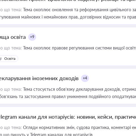
о що тема:
Тема охоплює оновлення та реформування цивільного за
гулювання майнових і немайнових прав, договірних відносин та прав
ища освіта
+9
о що тема:
Тема охоплює правове регулювання системи вищої освіти, о
Освіта
екларування іноземних доходів
+4
о що тема:
Тема стосується обов’язку декларування доходів, отрим
бов’язань та застосування правил уникнення подвійного оподаткува
elegram канали для нотаріусів: новини, кейси, практич
о що тема:
Огляди нормативних змін, судова практика, коментарі екс
о що пишуть у Telegram каналах для нотаріусів