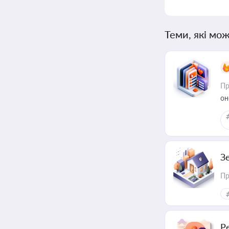
Теми, які мож
Пр
он
З
Пр
Р