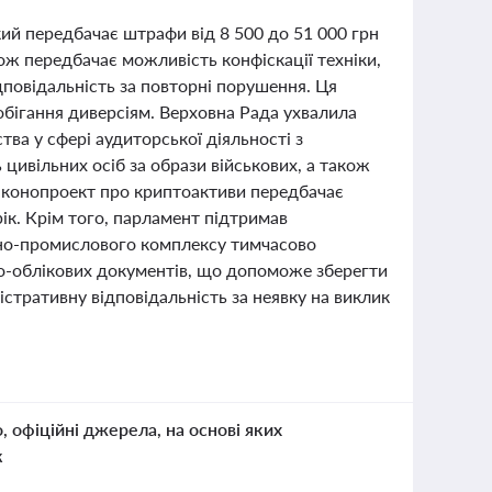
кий передбачає штрафи від 8 500 до 51 000 грн
ож передбачає можливість конфіскації техніки,
повідальність за повторні порушення. Ця
побігання диверсіям. Верховна Рада ухвалила
ва у сфері аудиторської діяльності з
цивільних осіб за образи військових, а також
Законопроект про криптоактиви передбачає
ік. Крім того, парламент підтримав
но-промислового комплексу тимчасово
во-облікових документів, що допоможе зберегти
стративну відповідальність за неявку на виклик
о, офіційні джерела, на основі яких
к