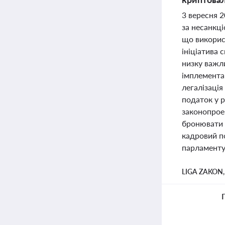
3 вересня 2
за несанкці
що викорис
ініціатива 
низку важли
імплементац
легалізаці
податок у р
законопрое
бронювати 
кадровий по
парламенту
LIGA ZAKON