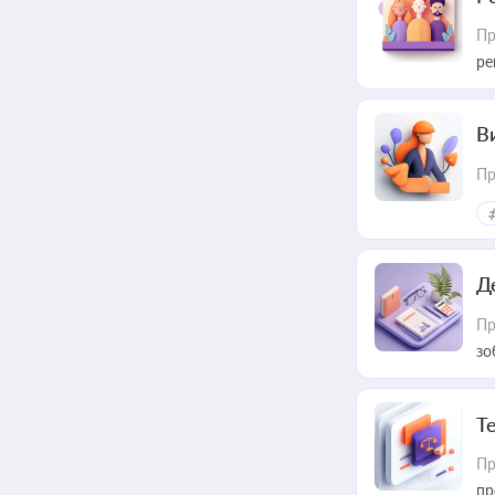
Пр
ре
В
Пр
Д
Пр
зо
T
Пр
пр