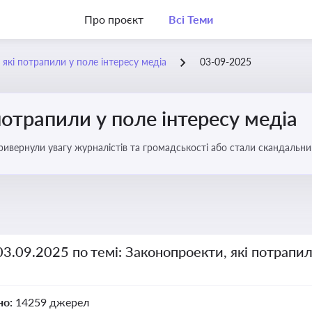
Про проєкт
Всі Теми
 які потрапили у поле інтересу медіа
03-09-2025
потрапили у поле інтересу медіа
 привернули увагу журналістів та громадськості або стали скандальни
прийняття цих проектів пишуть в медіа. Які проекти викликають найбільше критики
03.09.2025 по темі: Законопроекти, які потрапил
но:
14259 джерел