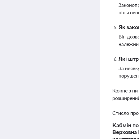
Законопр
пільгово
Як зако
Він дозв
належних
Які штр
За неявк
порушенн
Кожне з пи
розширений
Стисло про
Кабмін по
Верховна 
криптовал