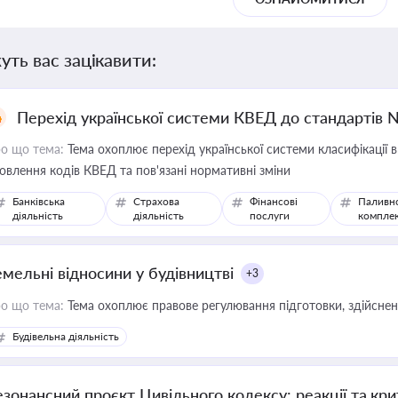
уть вас зацікавити:
Перехід української системи КВЕД до стандартів 
о що тема:
Тема охоплює перехід української системи класифікації в
овлення кодів КВЕД та пов'язані нормативні зміни
Банківська
Страхова
Фінансові
Паливн
діяльність
діяльність
послуги
компле
емельні відносини у будівництві
+3
о що тема:
Тема охоплює правове регулювання підготовки, здійсненн
Будівельна діяльність
езонансний проєкт Цивільного кодексу: реакції та кр