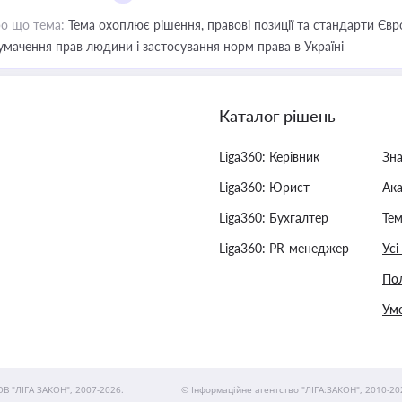
о що тема:
Тема охоплює рішення, правові позиції та стандарти Євр
умачення прав людини і застосування норм права в Україні
Каталог рішень
Liga360: Керівник
Зн
Liga360: Юрист
Ак
Liga360: Бухгалтер
Тем
Liga360: PR-менеджер
Усі
Пол
Умо
ОВ "ЛІГА ЗАКОН", 2007-2026.
© Інформаційне агентство "ЛІГА:ЗАКОН", 2010-20