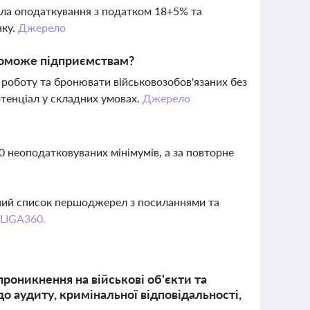
ила оподаткування з податком 18+5% та
нку.
Джерело
поможе підприємствам?
роботу та бронювати військовозобов'язаних без
тенціал у складних умовах.
Джерело
0 неоподатковуваних мінімумів, а за повторне
вний список першоджерел з посиланнями та
 LIGA360.
роникнення на військові об'єкти та
 аудиту, кримінальної відповідальності,