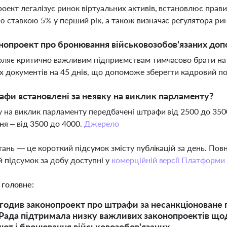
оект легалізує ринок віртуальних активів, встановлює прав
ю ставкою 5% у перший рік, а також визначає регулятора ри
нопроект про бронювання військовозобов'язаних до
оляє критично важливим підприємствам тимчасово брати на 
 документів на 45 днів, що допоможе зберегти кадровий по
афи встановлені за неявку на виклик парламенту?
у на виклик парламенту передбачені штрафи від 2500 до 350
я – від 3500 до 4000.
Джерело
тань — це короткий підсумок змісту публікацій за день. По
 підсумок за добу доступні у
комерційній версії Платформи
 головне:
годив законопроект про штрафи за несанкціоноване п
Рада підтримала низку важливих законопроектів щодо
ют і бронювання військовозобов'язаних