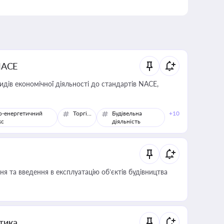
NACE
идів економічної діяльності до стандартів NACE,
о-енергетичний
Торгівля
Будівельна
+10
кс
діяльність
я та введення в експлуатацію об’єктів будівництва
итика