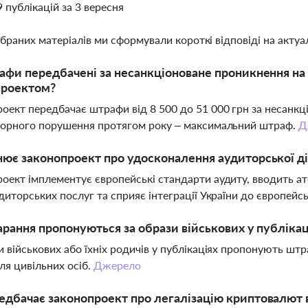
9 публікацій за 3 вересня
ібраних матеріалів ми сформували короткі відповіді на актуал
афи передбачені за несанкціоноване проникнення на 
проектом?
оект передбачає штрафи від 8 500 до 51 000 грн за несанкці
торного порушення протягом року – максимальний штраф.
Д
ює законопроект про удосконалення аудиторської ді
оект імплементує європейські стандарти аудиту, вводить ате
удиторських послуг та сприяє інтеграції України до європейс
арання пропонуються за образи військових у публікац
и військових або їхніх родичів у публікаціях пропонують шт
для цивільних осіб.
Джерело
дбачає законопроект про легалізацію криптовалют в