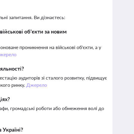
ьні запитання. Ви дізнаєтесь:
військові об'єкти за новим
оноване проникнення на військові об'єкти, а у
жерело
яльності?
стацію аудиторів зі сталого розвитку, підвищує
ького ринку.
Джерело
іях?
рафи, громадські роботи або обмеження волі до
 Україні?