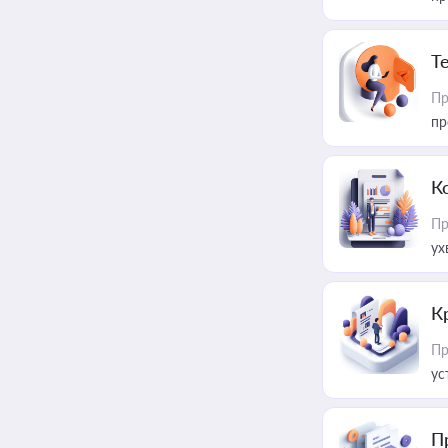
T
Пр
пр
К
Пр
ух
К
Пр
ус
П