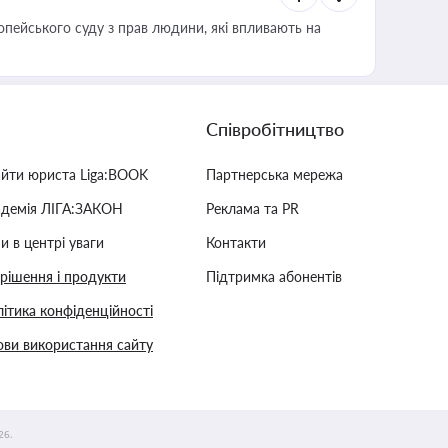
опейського суду з прав людини, які впливають на
Співробітництво
айти юриста Liga:BOOK
Партнерська мережа
адемія ЛІГА:ЗАКОН
Реклама та PR
и в центрі уваги
Контакти
 рішення і продукти
Підтримка абонентів
ітика конфіденційності
ви використання сайту
26.