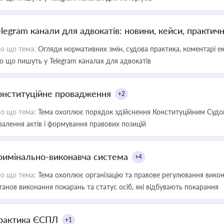
elegram канали для адвокатів: новини, кейси, практич
о що тема:
Огляди нормативних змін, судова практика, коментарі екс
о що пишуть у Telegram каналах для адвокатів
онституційне провадження
+2
о що тема:
Тема охоплює порядок здійснення Конституційним Судом
валення актів і формування правових позицій
римінально-виконавча система
+4
о що тема:
Тема охоплює організацію та правове регулювання викона
танов виконання покарань та статус осіб, які відбувають покарання
рактика ЄСПЛ
+1