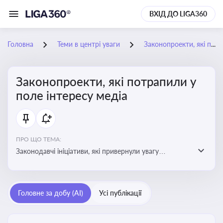
ВХІД ДО LIGA360
Головна
Теми в центрі уваги
Законопроекти, які потрапили у поле інтересу медіа
Законопроекти, які потрапили у
поле інтересу медіа
ПРО ЩО ТЕМА:
Законодавчі ініціативи, які привернули увагу
журналістів та громадськості або стали
скандальними. Про які ризики або очікування після
прийняття цих проектів пишуть в медіа. Які проекти
Головне за добу (AI)
Усі публікації
викликають найбільше критики