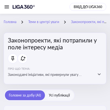
ВХІД ДО LIGA360
Головна
Теми в центрі уваги
Законопроекти, які потрапили у поле інтересу медіа
Законопроекти, які потрапили у
поле інтересу медіа
ПРО ЩО ТЕМА:
Законодавчі ініціативи, які привернули увагу
журналістів та громадськості або стали
скандальними. Про які ризики або очікування після
прийняття цих проектів пишуть в медіа. Які проекти
Головне за добу (AI)
Усі публікації
викликають найбільше критики