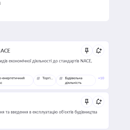
к
NACE
идів економічної діяльності до стандартів NACE,
о-енергетичний
Торгівля
Будівельна
+10
кс
діяльність
я та введення в експлуатацію об’єктів будівництва