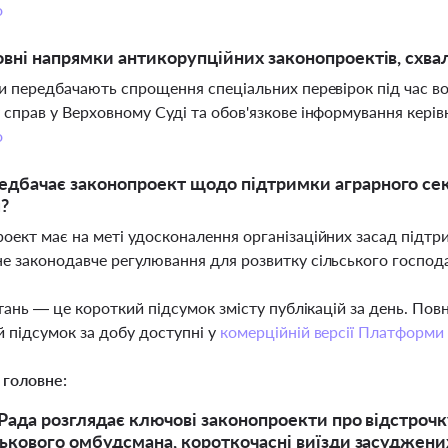
о
овні напрямки антикорупційних законопроектів, схва
ви передбачають спрощення спеціальних перевірок під час в
 справ у Верховному Суді та обов'язкове інформування керівн
о
дбачає законопроект щодо підтримки аграрного сек
?
оект має на меті удосконалення організаційних засад підтр
е законодавче регулювання для розвитку сільського господ
тань — це короткий підсумок змісту публікацій за день. По
 підсумок за добу доступні у
комерційній версії Платформи
 головне:
Рада розглядає ключові законопроекти про відстрочку
ькового омбудсмана, короткочасні виїзди засуджених