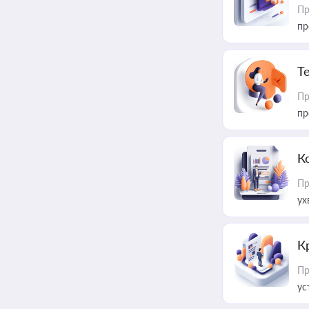
Пр
пр
T
Пр
пр
К
Пр
ух
К
Пр
ус