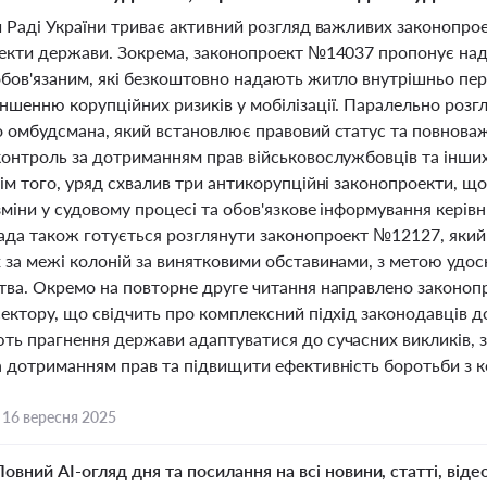
 Раді України триває активний розгляд важливих законопроек
пекти держави. Зокрема, законопроект №14037 пропонує надат
обов'язаним, які безкоштовно надають житло внутрішньо п
ншенню корупційних ризиків у мобілізації. Паралельно роз
о омбудсмана, який встановлює правовий статус та повнова
контроль за дотриманням прав військовослужбовців та інших
рім того, уряд схвалив три антикорупційні законопроекти, 
зміни у судовому процесі та обов'язкове інформування керівн
ада також готується розглянути законопроект №12127, який
 за межі колоній за винятковими обставинами, з метою удо
тва. Окремо на повторне друге читання направлено законоп
ектору, що свідчить про комплексний підхід законодавців до 
ть прагнення держави адаптуватися до сучасних викликів, з
а дотриманням прав та підвищити ефективність боротьби з 
,
16 вересня 2025
Повний AI-огляд дня та посилання на всі новини, статті, віде