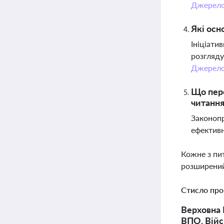
Джерел
Які осн
Ініціати
розгляду
Джерел
Що пере
читання
Законопр
ефективн
Кожне з пи
розширений
Стисло про
Верховна 
ВПО, Війс