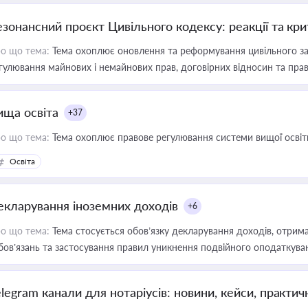
езонансний проєкт Цивільного кодексу: реакції та кр
о що тема:
Тема охоплює оновлення та реформування цивільного за
гулювання майнових і немайнових прав, договірних відносин та прав
ища освіта
+37
о що тема:
Тема охоплює правове регулювання системи вищої освіти, о
Освіта
екларування іноземних доходів
+6
о що тема:
Тема стосується обов’язку декларування доходів, отрим
бов’язань та застосування правил уникнення подвійного оподаткува
elegram канали для нотаріусів: новини, кейси, практич