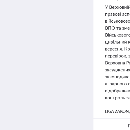
У Верховній
правові ас
військовоз
ВПО та зме
Військовог
цивільний 
вересня. К
перевірок, 
Верховна Р
засуджених
законодавс
аграрного с
відображаю
контроль з
LIGA ZAKON