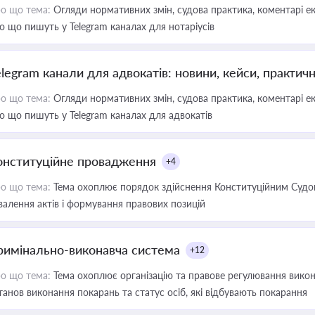
о що тема:
Огляди нормативних змін, судова практика, коментарі екс
о що пишуть у Telegram каналах для нотаріусів
elegram канали для адвокатів: новини, кейси, практич
о що тема:
Огляди нормативних змін, судова практика, коментарі екс
о що пишуть у Telegram каналах для адвокатів
онституційне провадження
+4
о що тема:
Тема охоплює порядок здійснення Конституційним Судом
валення актів і формування правових позицій
римінально-виконавча система
+12
о що тема:
Тема охоплює організацію та правове регулювання викона
танов виконання покарань та статус осіб, які відбувають покарання