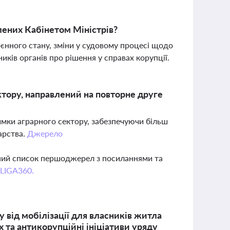
лених Кабінетом Міністрів?
оєнного стану, зміни у судовому процесі щодо
иків органів про рішення у справах корупції.
тору, направлений на повторне друге
имки аграрного сектору, забезпечуючи більш
арства.
Джерело
вний список першоджерел з посиланнями та
 LIGA360.
 від мобілізації для власників житла
 та антикорупційні ініціативи уряду