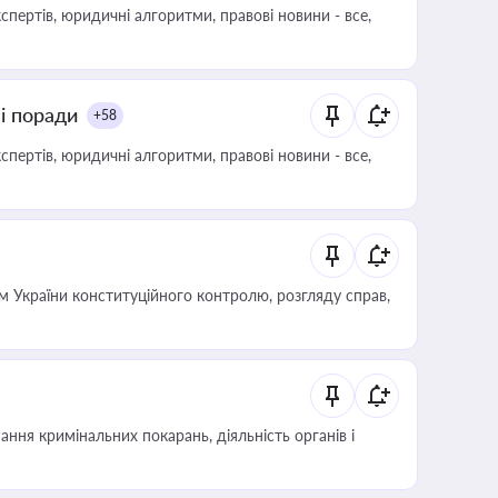
пертів, юридичні алгоритми, правові новини - все,
ні поради
+58
пертів, юридичні алгоритми, правові новини - все,
 України конституційного контролю, розгляду справ,
ння кримінальних покарань, діяльність органів і