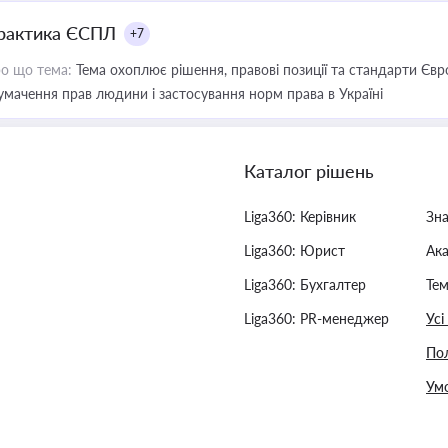
рактика ЄСПЛ
+7
о що тема:
Тема охоплює рішення, правові позиції та стандарти Євр
умачення прав людини і застосування норм права в Україні
Каталог рішень
Liga360: Керівник
Зн
Liga360: Юрист
Ак
Liga360: Бухгалтер
Тем
Liga360: PR-менеджер
Усі
Пол
Умо