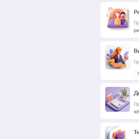
Р
Пр
ре
В
Пр
Д
Пр
зо
T