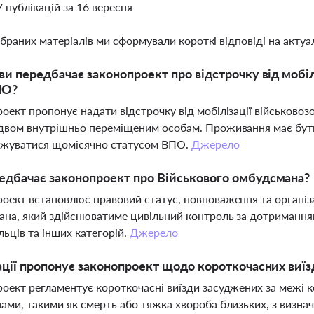
7 публікацій за 16 вересня
ібраних матеріалів ми сформували короткі відповіді на актуал
ви передбачає законопроект про відстрочку від мобіл
ПО?
оект пропонує надати відстрочку від мобілізації військово
 двом внутрішньо переміщеним особам. Проживання має бут
джуватися щомісячно статусом ВПО.
Джерело
дбачає законопроект про Військового омбудсмана?
оект встановлює правовий статус, повноваження та організа
на, який здійснюватиме цивільний контроль за дотриманням
ьців та інших категорій.
Джерело
ації пропонує законопроект щодо короткочасних виїз
оект регламентує короткочасні виїзди засуджених за межі к
ами, такими як смерть або тяжка хвороба близьких, з визна