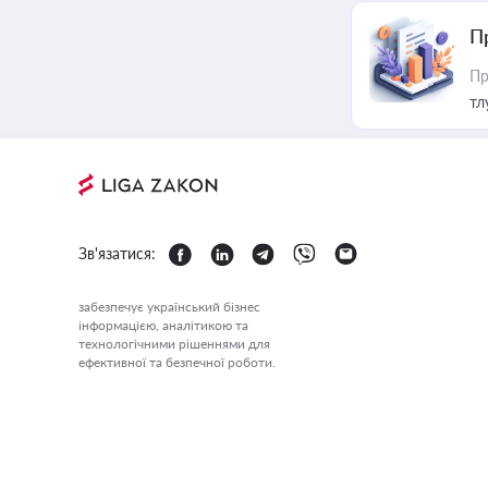
П
Пр
тл
Зв'язатися:
забезпечує український бізнес
інформацією, аналітикою та
технологічними рішеннями для
ефективної та безпечної роботи.