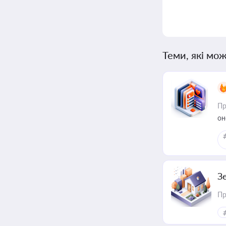
Теми, які мож
Пр
он
З
Пр