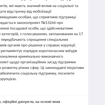
тів, які мають значний вплив на соціальні та
и відстрочку від мобілізації
ереміщеним особам, що сприятиме підтримці
глядається законопроект №13266 про
ження посадової особи, що здійснюватиме
 категорій, з голосуванням, запланованим на 17
що передбачають спрощення спеціальних
иків органів про рішення у справах корупції.
 регламентує порядок короткочасних виїздів
сконалення кримінально-виконавчого
роект щодо організаційних засад підтримки
розвитку різних сфер. Ці законодавчі ініціативи
абезпечити соціальну підтримку, посилити
корупцією.
о, офіційні джерела, на основі яких