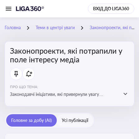
ВХІД ДО LIGA360
Головна
Теми в центрі уваги
Законопроекти, які потрапили у поле інтересу медіа
Законопроекти, які потрапили у
поле інтересу медіа
ПРО ЩО ТЕМА:
Законодавчі ініціативи, які привернули увагу
журналістів та громадськості або стали
скандальними. Про які ризики або очікування після
прийняття цих проектів пишуть в медіа. Які проекти
Головне за добу (AI)
Усі публікації
викликають найбільше критики