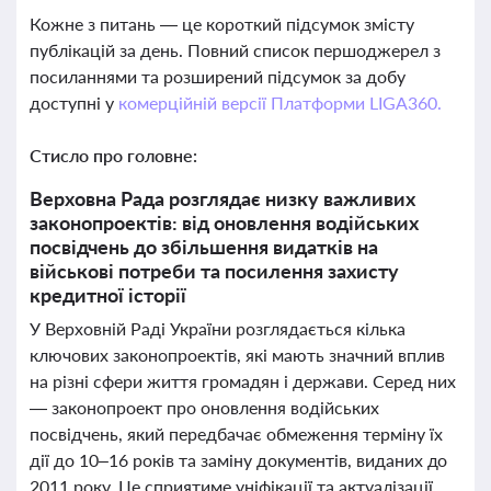
Кожне з питань — це короткий підсумок змісту
публікацій за день. Повний список першоджерел з
посиланнями та розширений підсумок за добу
доступні у
комерційній версії Платформи LIGA360.
Стисло про головне:
Верховна Рада розглядає низку важливих
законопроектів: від оновлення водійських
посвідчень до збільшення видатків на
військові потреби та посилення захисту
кредитної історії
У Верховній Раді України розглядається кілька
ключових законопроектів, які мають значний вплив
на різні сфери життя громадян і держави. Серед них
— законопроект про оновлення водійських
посвідчень, який передбачає обмеження терміну їх
дії до 10–16 років та заміну документів, виданих до
2011 року. Це сприятиме уніфікації та актуалізації