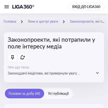
ВХІД ДО LIGA360
Головна
Теми в центрі уваги
Законопроекти, які потрапили у поле інтересу медіа
Законопроекти, які потрапили у
поле інтересу медіа
ПРО ЩО ТЕМА:
Законодавчі ініціативи, які привернули увагу
журналістів та громадськості або стали
скандальними. Про які ризики або очікування після
прийняття цих проектів пишуть в медіа. Які проекти
Головне за добу (AI)
Усі публікації
викликають найбільше критики