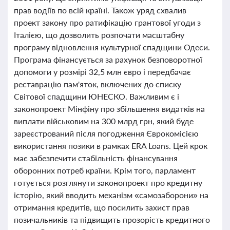
прав водіїв по всій країні. Також уряд схвалив
проект закону про ратифікацію грантової угоди з
Італією, що дозволить розпочати масштабну
програму відновлення культурної спадщини Одеси.
Програма фінансується за рахунок безповоротної
допомоги у розмірі 32,5 млн євро і передбачає
реставрацію пам'яток, включених до списку
Світової спадщини ЮНЕСКО. Важливим є і
законопроект Мінфіну про збільшення видатків на
виплати військовим на 300 млрд грн, який буде
зареєстрований після погодження Єврокомісією
використання позики в рамках ERA Loans. Цей крок
має забезпечити стабільність фінансування
оборонних потреб країни. Крім того, парламент
готується розглянути законопроект про кредитну
історію, який вводить механізм «самозаборони» на
отримання кредитів, що посилить захист прав
позичальників та підвищить прозорість кредитного