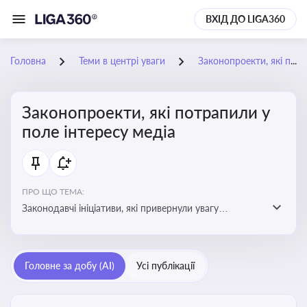
ВХІД ДО LIGA360
Головна
Теми в центрі уваги
Законопроекти, які потрапили у поле інтересу медіа
Законопроекти, які потрапили у
поле інтересу медіа
ПРО ЩО ТЕМА:
Законодавчі ініціативи, які привернули увагу
журналістів та громадськості або стали
скандальними. Про які ризики або очікування після
прийняття цих проектів пишуть в медіа. Які проекти
Головне за добу (AI)
Усі публікації
викликають найбільше критики