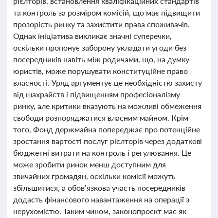
рієлторів, встановлення кваліфікаційних стандартів
та контроль за розміром комісій, що має підвищити
прозорість ринку та захистити права споживачів.
Однак ініціатива викликає значні суперечки,
оскільки пропонує заборону укладати угоди без
посередників навіть між родичами, що, на думку
юристів, може порушувати конституційне право
власності. Уряд аргументує це необхідністю захисту
від шахрайств і підвищенням професіоналізму
ринку, але критики вказують на можливі обмеження
свободи розпоряджатися власним майном. Крім
того, Фонд держмайна попереджає про потенційне
зростання вартості послуг рієлторів через додаткові
бюджетні витрати на контроль і регулювання. Це
може зробити ринок менш доступним для
звичайних громадян, оскільки комісії можуть
збільшитися, а обов’язкова участь посередників
додасть фінансового навантаження на операції з
нерухомістю. Таким чином, законопроєкт має як