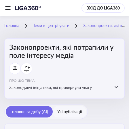
ВХІД ДО LIGA360
Головна
Теми в центрі уваги
Законопроекти, які потрапили у поле інтересу медіа
Законопроекти, які потрапили у
поле інтересу медіа
ПРО ЩО ТЕМА:
Законодавчі ініціативи, які привернули увагу
журналістів та громадськості або стали
скандальними. Про які ризики або очікування після
прийняття цих проектів пишуть в медіа. Які проекти
Головне за добу (AI)
Усі публікації
викликають найбільше критики