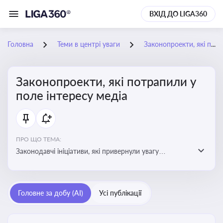
ВХІД ДО LIGA360
Головна
Теми в центрі уваги
Законопроекти, які потрапили у поле інтересу медіа
Законопроекти, які потрапили у
поле інтересу медіа
ПРО ЩО ТЕМА:
Законодавчі ініціативи, які привернули увагу
журналістів та громадськості або стали
скандальними. Про які ризики або очікування після
прийняття цих проектів пишуть в медіа. Які проекти
Головне за добу (AI)
Усі публікації
викликають найбільше критики