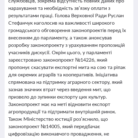
службовців, зокрема відсутність повних даних про
нарахування та необхідність зв’язку оплати з
результатами праці. Голова Верховної Ради Руслан
Стефанчук наголосив на важливості широкого
громадського обговорення законопроектів перед їх
внесенням до парламенту, а також анонсував
розробку законопроекту з урахуванням пропозицій
учасників дискусії. Окрім цього, у парламенті
зареєстровано законопроект №14226, який
пропонує скасувати експортні мита на сою та ріпак
для окремих аграріїв та кооперативів. Ініціатива
спрямована на підтримку аграрного сектору, який
зазнав значних втрат через введення мит, що
призвело до зупинки експорту цих культур.
Законопроект має на меті відновити експорт
агропродукції та підтримати внутрішній ринок.
Також Міністерство юстиції роз’яснило, що
законопроект №14005, який передбачає
цифровізацію виконавчого провадження, не