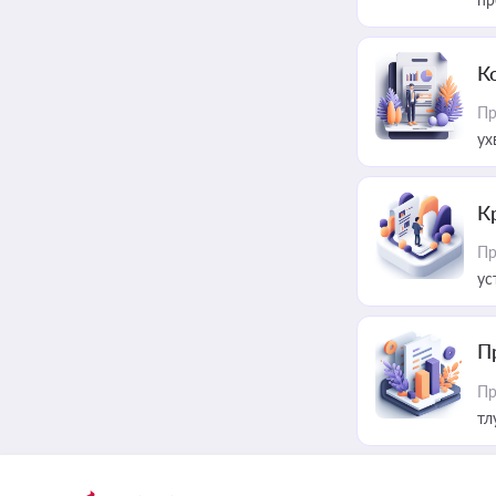
К
Пр
ух
К
Пр
ус
П
Пр
тл