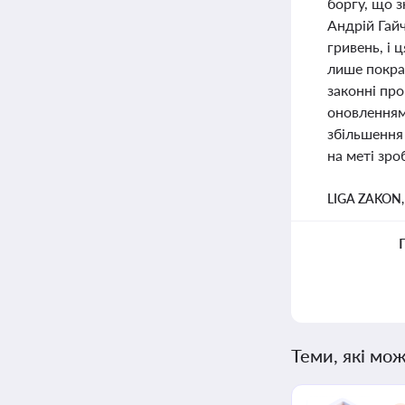
боргу, що з
Андрій Гай
гривень, і 
лише покращ
законні пр
оновленням
збільшення 
на меті зр
LIGA ZAKON
Теми, які мож