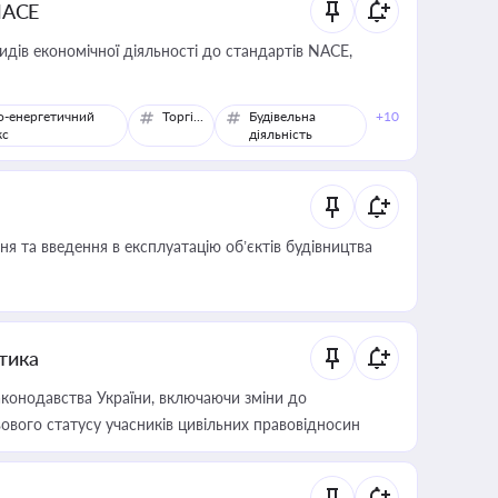
NACE
идів економічної діяльності до стандартів NACE,
о-енергетичний
Торгівля
Будівельна
+10
кс
діяльність
я та введення в експлуатацію об’єктів будівництва
итика
конодавства України, включаючи зміни до
ового статусу учасників цивільних правовідносин