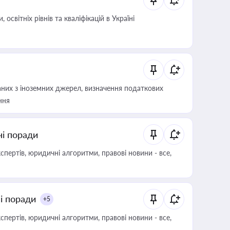
світніх рівнів та кваліфікацій в Україні
аних з іноземних джерел, визначення податкових
ння
ні поради
пертів, юридичні алгоритми, правові новини - все,
ні поради
+5
пертів, юридичні алгоритми, правові новини - все,