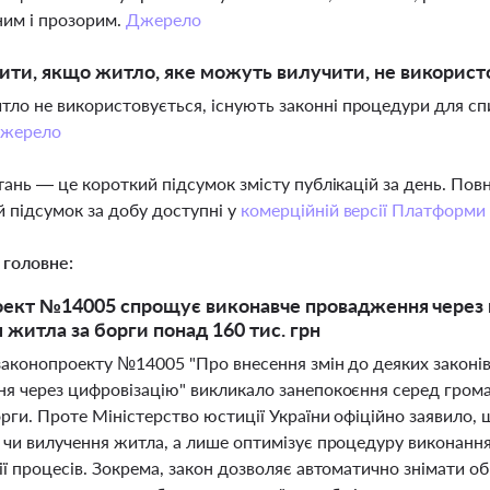
им і прозорим.
Джерело
ти, якщо житло, яке можуть вилучити, не використ
ло не використовується, існують законні процедури для сп
жерело
тань — це короткий підсумок змісту публікацій за день. По
 підсумок за добу доступні у
комерційній версії Платформи
 головне:
ект №14005 спрощує виконавче провадження через 
 житла за борги понад 160 тис. грн
законопроекту №14005 "Про внесення змін до деяких законі
я через цифровізацію" викликало занепокоєння серед гро
рги. Проте Міністерство юстиції України офіційно заявило,
 чи вилучення житла, а лише оптимізує процедуру виконання
ії процесів. Зокрема, закон дозволяє автоматично знімати 