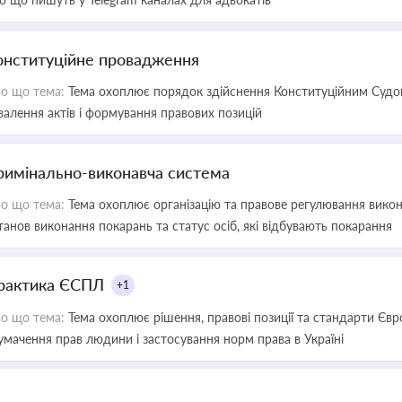
онституційне провадження
о що тема:
Тема охоплює порядок здійснення Конституційним Судом
валення актів і формування правових позицій
римінально-виконавча система
о що тема:
Тема охоплює організацію та правове регулювання викона
танов виконання покарань та статус осіб, які відбувають покарання
рактика ЄСПЛ
+1
о що тема:
Тема охоплює рішення, правові позиції та стандарти Євр
умачення прав людини і застосування норм права в Україні