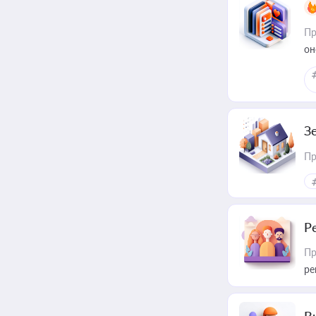
Пр
он
З
Пр
Р
Пр
ре