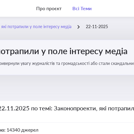
Про проєкт
Всі Теми
 які потрапили у поле інтересу медіа
22-11-2025
потрапили у поле інтересу медіа
 привернули увагу журналістів та громадськості або стали скандальни
прийняття цих проектів пишуть в медіа. Які проекти викликають найбільше критики
22.11.2025 по темі: Законопроекти, які потрапил
но:
14340 джерел