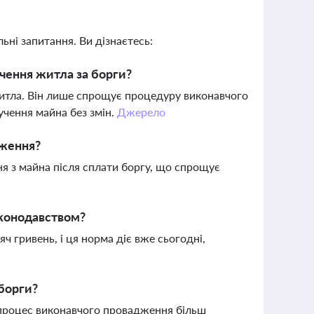
ьні запитання. Ви дізнаєтесь:
чення житла за борги?
житла. Він лише спрощує процедуру виконавчого
чення майна без змін.
Джерело
дження?
я з майна після сплати боргу, що спрощує
аконодавством?
 гривень, і ця норма діє вже сьогодні,
 борги?
ь процес виконавчого провадження більш