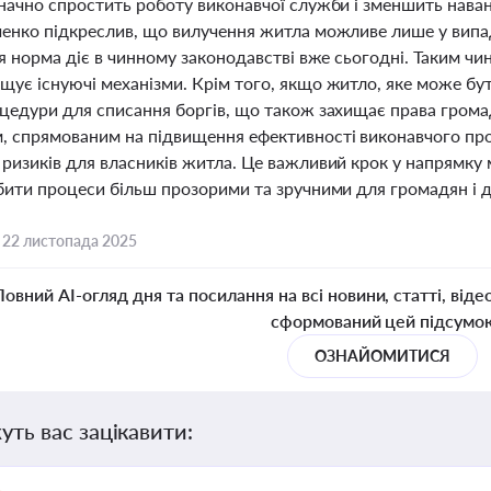
начно спростить роботу виконавчої служби і зменшить наван
ченко підкреслив, що вилучення житла можливе лише у випа
ця норма діє в чинному законодавстві вже сьогодні. Таким чи
ує існуючі механізми. Крім того, якщо житло, яке може бут
оцедури для списання боргів, що також захищає права гром
, спрямованим на підвищення ефективності виконавчого про
ризиків для власників житла. Це важливий крок у напрямку м
обити процеси більш прозорими та зручними для громадян і 
,
22 листопада 2025
Повний AI-огляд дня та посилання на всі новини, статті, віде
сформований цей підсумо
ОЗНАЙОМИТИСЯ
уть вас зацікавити: