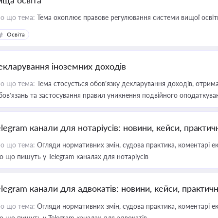
ища освіта
о що тема:
Тема охоплює правове регулювання системи вищої освіти, о
Освіта
екларування іноземних доходів
о що тема:
Тема стосується обов’язку декларування доходів, отрим
бов’язань та застосування правил уникнення подвійного оподаткува
elegram канали для нотаріусів: новини, кейси, практич
о що тема:
Огляди нормативних змін, судова практика, коментарі екс
о що пишуть у Telegram каналах для нотаріусів
elegram канали для адвокатів: новини, кейси, практич
о що тема:
Огляди нормативних змін, судова практика, коментарі екс
о що пишуть у Telegram каналах для адвокатів