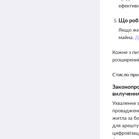
ефективн
Що роби
Якщо жит
майна.
Д
Кожне з пи
розширений
Стисло про
Законопро
вилучення
Ухвалення 
провадженн
житла за бо
для арешту
цифровізац