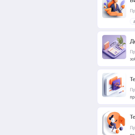
В
Пр
Д
Пр
зо
T
Пр
пр
T
Пр
пр