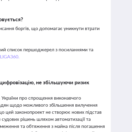
овується?
исання боргів, що допомагає уникнути втрати
вний список першоджерел з посиланнями та
 LIGA360.
цифровізацію, не збільшуючи ризик
в України про спрощення виконавчого
мадян щодо можливого збільшення вилучення
 що цей законопроект не створює нових підстав
 судових рішень шляхом автоматизації та
обмеження та обтяження з майна після погашення