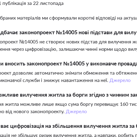
1 публікація за 22 листопада
ібраних матеріалів ми сформували короткі відповіді на актуал
дбачає законопроект №14005 нові підстави для вилу
нопроект №14005 не створює нових підстав для вилучення 
ння через цифровізацію, залишаючи чинні норми щодо вилу
ни вносить законопроект №14005 у виконавче прова
оект дозволяє автоматично знімати обмеження та обтяженн
иконавчої служби і знижує навантаження на неї.
Джерело
жливе вилучення житла за борги згідно з чинним з
я житла можливе лише якщо сума боргу перевищує 160 тисяч
о від нового законопроекту.
Джерело
ває цифровізація на збільшення вилучення житла за
ація не збільшує ризик вилучення житла, а навпаки, робит