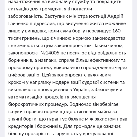
навантаження на виконавчу службу та покращить
ситуацію для громадян, які погасили
заборгованість. Заступник міністра юстиції Андрій
Гайченко підкреслив, що вилучення житла можливе
лише у випадках, коли сума боргу перевищує 160
тисяч гривень, що є чинною нормою законодавства
і не змінюється цим законопроектом. Таким чином,
законопроект №14005 не посилює відповідальність
боржників, а навпаки, сприяє більш ефективному та
прозорому процесу виконавчого провадження через
цифровізацію. Цей законопроект є важливим
кроком у напрямку модернізації судової системи та
виконавчого провадження в Україні, забезпечуючи
автоматизацію процесів та зменшення
бюрократичних процедур. Водночас він зберігає
існуючі правові норми щодо стягнення майна за
значні борги, що гарантує баланс між захистом прав
кредиторів і боржників. Для громадян це означає
більшу прозорість та зручність у врегулюванні