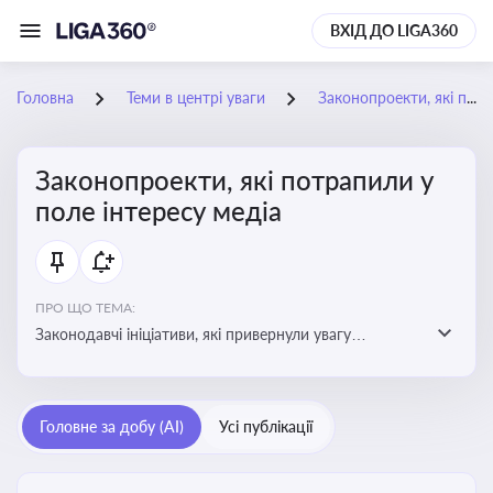
ВХІД ДО LIGA360
Головна
Теми в центрі уваги
Законопроекти, які потрапили у поле інтересу медіа
Законопроекти, які потрапили у
поле інтересу медіа
ПРО ЩО ТЕМА:
Законодавчі ініціативи, які привернули увагу
журналістів та громадськості або стали
скандальними. Про які ризики або очікування після
прийняття цих проектів пишуть в медіа. Які проекти
Головне за добу (AI)
Усі публікації
викликають найбільше критики