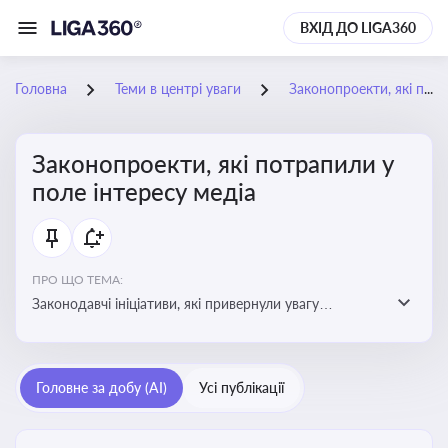
ВХІД ДО LIGA360
Головна
Теми в центрі уваги
Законопроекти, які потрапили у поле інтересу медіа
Законопроекти, які потрапили у
поле інтересу медіа
ПРО ЩО ТЕМА:
Законодавчі ініціативи, які привернули увагу
журналістів та громадськості або стали
скандальними. Про які ризики або очікування після
прийняття цих проектів пишуть в медіа. Які проекти
Головне за добу (AI)
Усі публікації
викликають найбільше критики