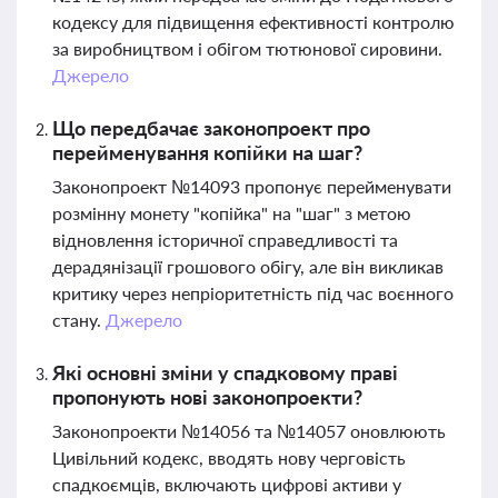
кодексу для підвищення ефективності контролю
за виробництвом і обігом тютюнової сировини.
Джерело
Що передбачає законопроект про
перейменування копійки на шаг?
Законопроект №14093 пропонує перейменувати
розмінну монету "копійка" на "шаг" з метою
відновлення історичної справедливості та
дерадянізації грошового обігу, але він викликав
критику через непріоритетність під час воєнного
стану.
Джерело
Які основні зміни у спадковому праві
пропонують нові законопроекти?
Законопроекти №14056 та №14057 оновлюють
Цивільний кодекс, вводять нову черговість
спадкоємців, включають цифрові активи у