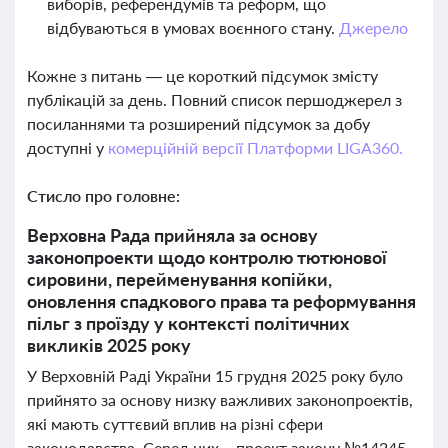
виборів, референдумів та реформ, що
відбуваються в умовах воєнного стану.
Джерело
Кожне з питань — це короткий підсумок змісту
публікацій за день. Повний список першоджерел з
посиланнями та розширений підсумок за добу
доступні у
комерційній версії Платформи LIGA360.
Стисло про головне:
Верховна Рада прийняла за основу
законопроекти щодо контролю тютюнової
сировини, перейменування копійки,
оновлення спадкового права та реформування
пільг з проїзду у контексті політичних
викликів 2025 року
У Верховній Раді України 15 грудня 2025 року було
прийнято за основу низку важливих законопроектів,
які мають суттєвий вплив на різні сфери
законодавства. Серед них – проект закону №14245,