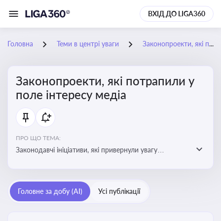
ВХІД ДО LIGA360
Головна
Теми в центрі уваги
Законопроекти, які потрапили у поле інтересу медіа
Законопроекти, які потрапили у
поле інтересу медіа
ПРО ЩО ТЕМА:
Законодавчі ініціативи, які привернули увагу
журналістів та громадськості або стали
скандальними. Про які ризики або очікування після
прийняття цих проектів пишуть в медіа. Які проекти
Головне за добу (AI)
Усі публікації
викликають найбільше критики