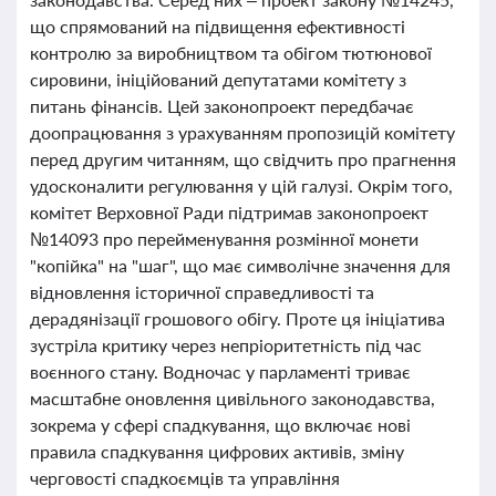
що спрямований на підвищення ефективності
контролю за виробництвом та обігом тютюнової
сировини, ініційований депутатами комітету з
питань фінансів. Цей законопроект передбачає
доопрацювання з урахуванням пропозицій комітету
перед другим читанням, що свідчить про прагнення
удосконалити регулювання у цій галузі. Окрім того,
комітет Верховної Ради підтримав законопроект
№14093 про перейменування розмінної монети
"копійка" на "шаг", що має символічне значення для
відновлення історичної справедливості та
дерадянізації грошового обігу. Проте ця ініціатива
зустріла критику через непріоритетність під час
воєнного стану. Водночас у парламенті триває
масштабне оновлення цивільного законодавства,
зокрема у сфері спадкування, що включає нові
правила спадкування цифрових активів, зміну
черговості спадкоємців та управління