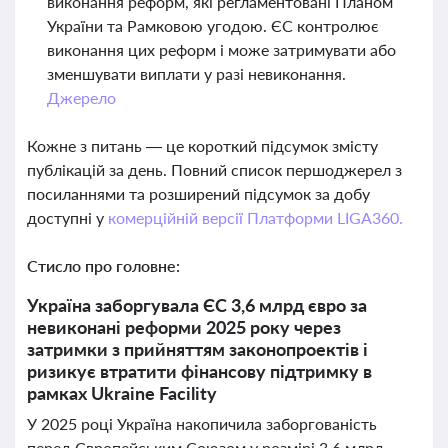
виконання реформ, які регламентовані Планом
України та Рамковою угодою. ЄС контролює
виконання цих реформ і може затримувати або
зменшувати виплати у разі невиконання.
Джерело
Кожне з питань — це короткий підсумок змісту
публікацій за день. Повний список першоджерел з
посиланнями та розширений підсумок за добу
доступні у
комерційній версії Платформи LIGA360.
Стисло про головне:
Україна заборгувала ЄС 3,6 млрд євро за
невиконані реформи 2025 року через
затримки з прийняттям законопроектів і
ризикує втратити фінансову підтримку в
рамках Ukraine Facility
У 2025 році Україна накопичила заборгованість
перед Європейським Союзом у розмірі 3,6 млрд