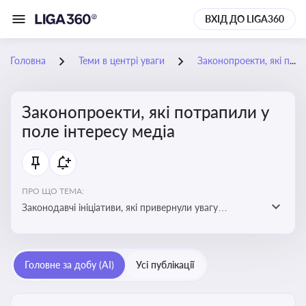
ВХІД ДО LIGA360
Головна
Теми в центрі уваги
Законопроекти, які потрапили у поле інтересу медіа
Законопроекти, які потрапили у
поле інтересу медіа
ПРО ЩО ТЕМА:
Законодавчі ініціативи, які привернули увагу
журналістів та громадськості або стали
скандальними. Про які ризики або очікування після
прийняття цих проектів пишуть в медіа. Які проекти
Головне за добу (AI)
Усі публікації
викликають найбільше критики