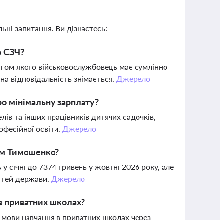
ьні запитання. Ви дізнаєтесь:
о СЗЧ?
ягом якого військовослужбовець має сумлінно
на відповідальність знімається.
Джерело
ро мінімальну зарплату?
лів та інших працівників дитячих садочків,
офесійної освіти.
Джерело
том Тимошенко?
у січні до 7374 гривень у жовтні 2026 року, але
стей держави.
Джерело
в приватних школах?
 мови навчання в приватних школах через