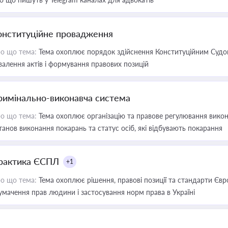
онституційне провадження
о що тема:
Тема охоплює порядок здійснення Конституційним Судом
валення актів і формування правових позицій
римінально-виконавча система
о що тема:
Тема охоплює організацію та правове регулювання викона
танов виконання покарань та статус осіб, які відбувають покарання
рактика ЄСПЛ
+1
о що тема:
Тема охоплює рішення, правові позиції та стандарти Євр
умачення прав людини і застосування норм права в Україні