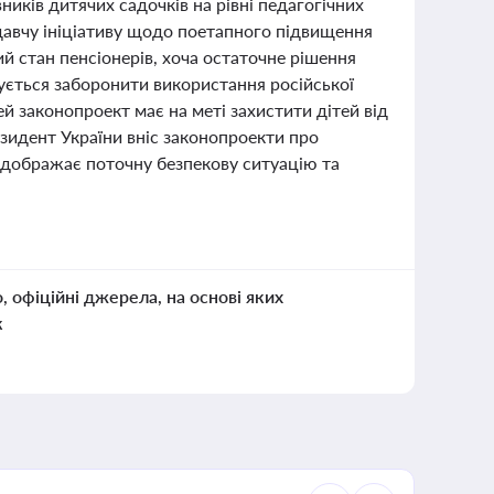
ників дитячих садочків на рівні педагогічних
одавчу ініціативу щодо поетапного підвищення
й стан пенсіонерів, хоча остаточне рішення
нується заборонити використання російської
ей законопроект має на меті захистити дітей від
зидент України вніс законопроекти про
відображає поточну безпекову ситуацію та
о, офіційні джерела, на основі яких
к