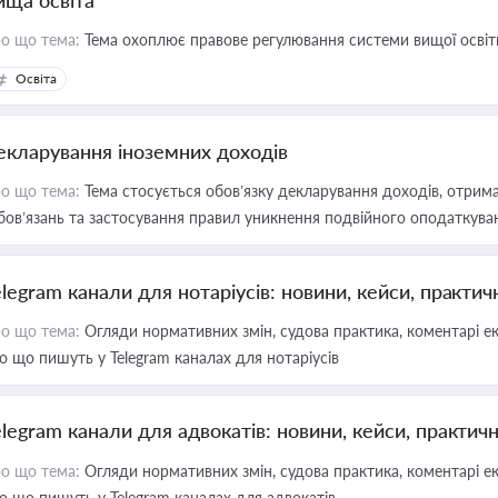
ища освіта
о що тема:
Тема охоплює правове регулювання системи вищої освіти, о
Освіта
екларування іноземних доходів
о що тема:
Тема стосується обов’язку декларування доходів, отрим
бов’язань та застосування правил уникнення подвійного оподаткува
elegram канали для нотаріусів: новини, кейси, практич
о що тема:
Огляди нормативних змін, судова практика, коментарі екс
о що пишуть у Telegram каналах для нотаріусів
elegram канали для адвокатів: новини, кейси, практич
о що тема:
Огляди нормативних змін, судова практика, коментарі екс
о що пишуть у Telegram каналах для адвокатів