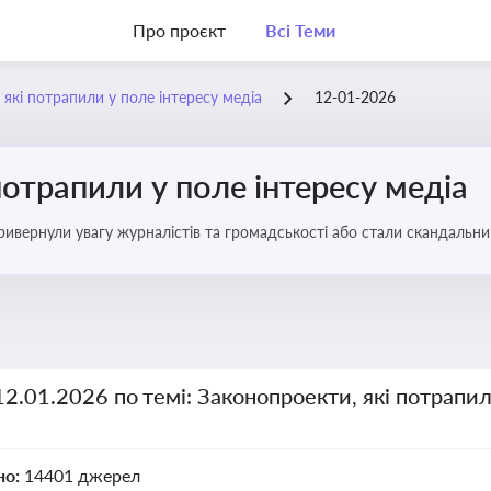
Про проєкт
Всі Теми
 які потрапили у поле інтересу медіа
12-01-2026
потрапили у поле інтересу медіа
 привернули увагу журналістів та громадськості або стали скандальни
прийняття цих проектів пишуть в медіа. Які проекти викликають найбільше критики
12.01.2026 по темі: Законопроекти, які потрапил
но:
14401 джерел