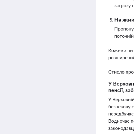
загрозу 
На який
Пропонує
поточній 
Кожне з пи
розширений
Стисло про
У Верховн
пенсії, з
У Верховній
безпекову 
передбачає
Водночас п
законодавц