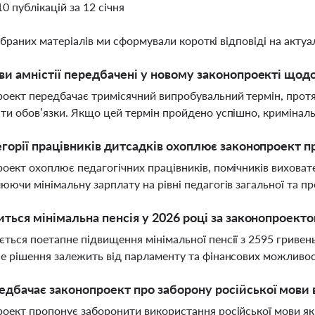
10 публікацій за 12 січня
ібраних матеріалів ми сформували короткі відповіді на актуал
ви амністії передбачені у новому законопроекті щод
оект передбачає тримісячний випробувальний термін, прот
ти обов’язки. Якщо цей термін пройдено успішно, криміналь
егорії працівників дитсадків охоплює законопроект п
оект охоплює педагогічних працівників, помічників виховате
юючи мінімальну зарплату на рівні педагогів загальної та пр
иться мінімальна пенсія у 2026 році за законопроек
ться поетапне підвищення мінімальної пенсії з 2595 гривень 
е рішення залежить від парламенту та фінансових можливо
дбачає законопроект про заборону російської мови 
оект пропонує заборонити використання російської мови як