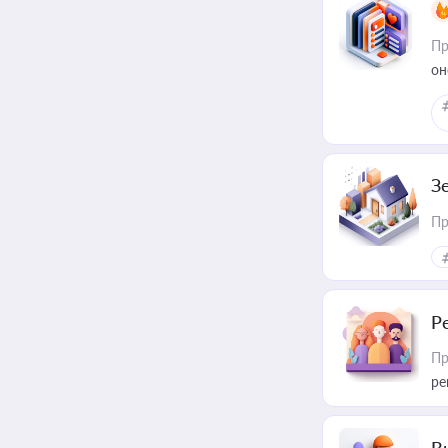
Пр
он
З
Пр
Р
Пр
ре