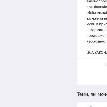
законопроек
працівників
мінімальної
залежить ві
мови в прив
інформацій
продовження
необхідніс
LIGA ZAKON
Теми, які мож