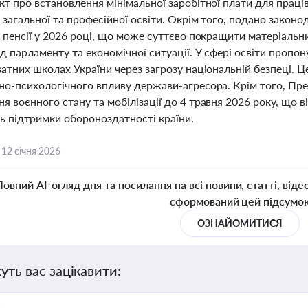
т про встановлення мінімальної заробітної плати для праців
 загальної та професійної освіти. Окрім того, подано закон
 пенсії у 2026 році, що може суттєво покращити матеріальни
д парламенту та економічної ситуації. У сфері освіти пропо
атних школах України через загрозу національній безпеці. Ц
но-психологічного впливу держави-агресора. Крім того, Пре
 воєнного стану та мобілізації до 4 травня 2026 року, що 
ть підтримки обороноздатності країни.
,
12 січня 2026
Повний AI-огляд дня та посилання на всі новини, статті, віде
сформований цей підсумо
ОЗНАЙОМИТИСЯ
уть вас зацікавити: