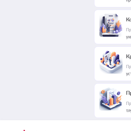
К
Пр
ух
К
Пр
ус
П
Пр
тл