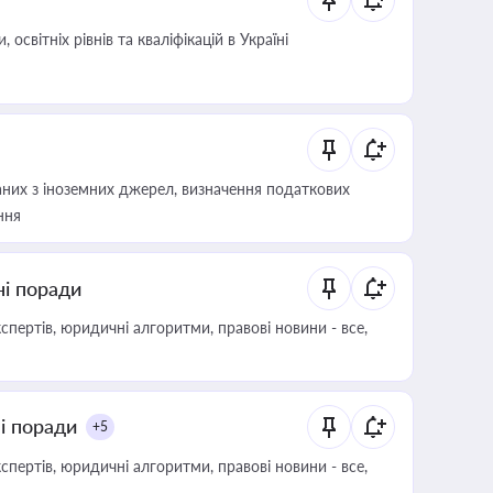
світніх рівнів та кваліфікацій в Україні
аних з іноземних джерел, визначення податкових
ння
ні поради
пертів, юридичні алгоритми, правові новини - все,
ні поради
+5
пертів, юридичні алгоритми, правові новини - все,