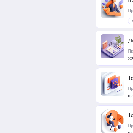
В
Пр
Д
Пр
зо
T
Пр
пр
T
Пр
пр