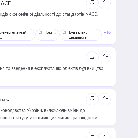
NACE
идів економічної діяльності до стандартів NACE,
о-енергетичний
Торгівля
Будівельна
+10
кс
діяльність
я та введення в експлуатацію об’єктів будівництва
итика
конодавства України, включаючи зміни до
ового статусу учасників цивільних правовідносин