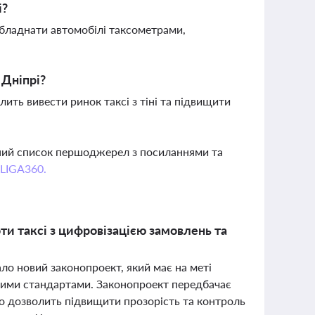
і?
обладнати автомобілі таксометрами,
 Дніпрі?
лить вивести ринок таксі з тіні та підвищити
вний список першоджерел з посиланнями та
 LIGA360.
и таксі з цифровізацією замовлень та
ало новий законопроект, який має на меті
ськими стандартами. Законопроект передбачає
о дозволить підвищити прозорість та контроль