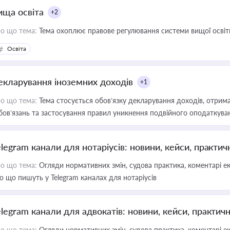
ища освіта
+2
о що тема:
Тема охоплює правове регулювання системи вищої освіти, о
Освіта
екларування іноземних доходів
+1
о що тема:
Тема стосується обов’язку декларування доходів, отрим
бов’язань та застосування правил уникнення подвійного оподаткува
elegram канали для нотаріусів: новини, кейси, практич
о що тема:
Огляди нормативних змін, судова практика, коментарі екс
о що пишуть у Telegram каналах для нотаріусів
elegram канали для адвокатів: новини, кейси, практич
о що тема:
Огляди нормативних змін, судова практика, коментарі екс