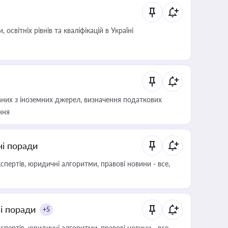
світніх рівнів та кваліфікацій в Україні
аних з іноземних джерел, визначення податкових
ння
ні поради
пертів, юридичні алгоритми, правові новини - все,
ні поради
+5
пертів, юридичні алгоритми, правові новини - все,