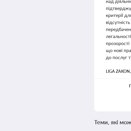
над діяльні
підтверджув
критерії дл
відсутніст
передбачен
легальност
прозорості 
що нові пра
до послуг та
LIGA ZAKON
Теми, які мож