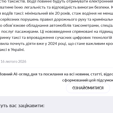
стю таксистів. Водії повинні будуть отримувати електронни
атиме їхню легальність та відповідність вимогам безпеки. К
я водіїв таксі: мінімальний вік 20 років, стаж водіння не мен
ь серйозних порушень правил дорожнього руху та кримінальн
о обов’язкове обладнання автомобілів таксометрами, спеці
і послуг пасажирами. Ці нововведення спрямовані на підвищ
ринку таксі та впровадження сучасних цифрових технологій 
вила почнуть діяти вже у 2024 році, що стане важливим кро
ксі в Україні.
,
16 лютого 2026
Повний AI-огляд дня та посилання на всі новини, статті, віде
сформований цей підсумо
ОЗНАЙОМИТИСЯ
уть вас зацікавити: