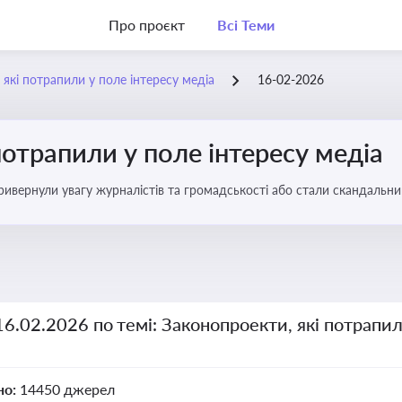
Про проєкт
Всі Теми
 які потрапили у поле інтересу медіа
16-02-2026
потрапили у поле інтересу медіа
 привернули увагу журналістів та громадськості або стали скандальни
прийняття цих проектів пишуть в медіа. Які проекти викликають найбільше критики
16.02.2026 по темі: Законопроекти, які потрапил
но:
14450 джерел