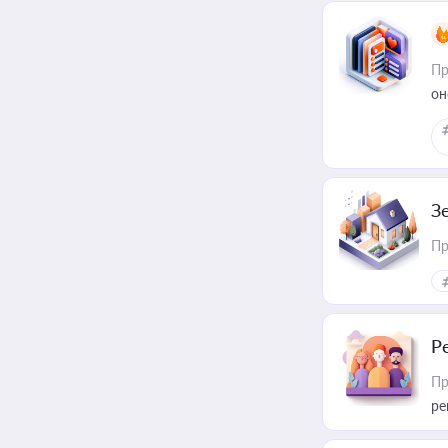
Пр
он
З
Пр
Р
Пр
ре