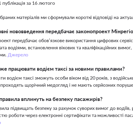
1 публікація за 16 лютого
ібраних матеріалів ми сформували короткі відповіді на актуал
овні нововведення передбачає законопроект Мінрегі
оект передбачає обов’язкове використання цифрових сервіс
ата водіями, встановлення вікових та кваліфікаційних вимог
ми.
Джерело
же працювати водієм таксі за новими правилами?
и водієм таксі зможуть особи віком від 20 років, з водійськ
і проходять щорічний медогляд і не мають серйозних пору
 правила вплинуть на безпеку пасажирів?
вила підвищать безпеку за рахунок суворих вимог до водіїв,
стю роботи через електронні сертифікати та можливості пас
о