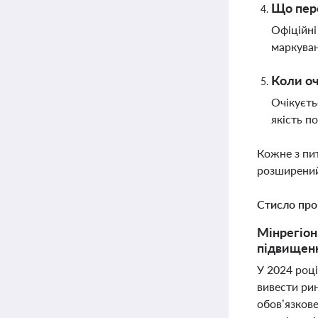
Що пере
Офіційні
маркува
Коли оч
Очікуєть
якість п
Кожне з пи
розширений
Стисло про
Мінрегіон
підвищенн
У 2024 році
вивести рин
обов’язков