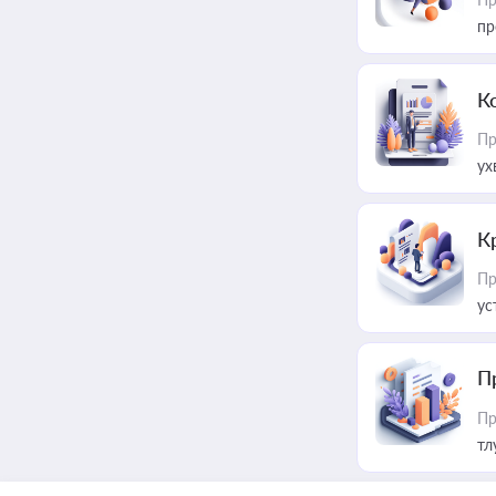
пр
К
Пр
ух
К
Пр
ус
П
Пр
тл