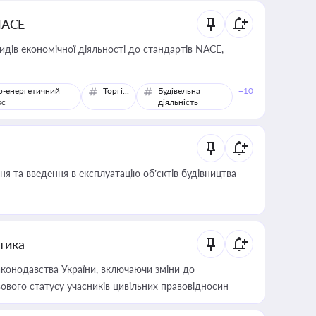
NACE
идів економічної діяльності до стандартів NACE,
о-енергетичний
Торгівля
Будівельна
+10
кс
діяльність
я та введення в експлуатацію об’єктів будівництва
итика
конодавства України, включаючи зміни до
ового статусу учасників цивільних правовідносин