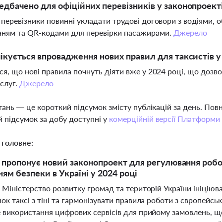
дбачено для офіційних перевізників у законопроект
 перевізники повинні укладати трудові договори з водіями, 
нням та QR-кодами для перевірки пасажирами.
Джерело
ікується впровадження нових правил для таксистів у
ся, що нові правила почнуть діяти вже у 2024 році, що дозво
ослуг.
Джерело
тань — це короткий підсумок змісту публікацій за день. По
 підсумок за добу доступні у
комерційній версії Платформи
 головне:
 пропонує новий законопроект для регулювання робот
ям безпеки в Україні у 2024 році
 Міністерство розвитку громад та територій України ініціюв
ок таксі з тіні та гармонізувати правила роботи з європей
е використання цифрових сервісів для прийому замовлень, щ