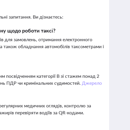
ьні запитання. Ви дізнаєтесь:
ону щодо роботи таксі?
ів для замовлень, отримання електронного
, а також обладнання автомобілів таксометрами і
им посвідченням категорії В зі стажем понад 2
шень ПДР чи кримінальних судимостей.
Джерело
 регулярних медичних оглядів, контролю за
ажирів перевіряти водіїв за QR-кодами.