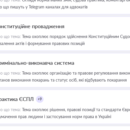
о що пишуть у Telegram каналах для адвокатів
онституційне провадження
о що тема:
Тема охоплює порядок здійснення Конституційним Судом
валення актів і формування правових позицій
римінально-виконавча система
о що тема:
Тема охоплює організацію та правове регулювання викона
танов виконання покарань та статус осіб, які відбувають покарання
рактика ЄСПЛ
+9
о що тема:
Тема охоплює рішення, правові позиції та стандарти Євр
умачення прав людини і застосування норм права в Україні