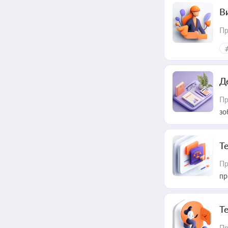
В
Пр
Д
Пр
зо
T
Пр
пр
T
Пр