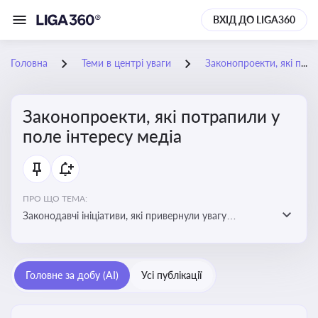
ВХІД ДО LIGA360
Головна
Теми в центрі уваги
Законопроекти, які потрапили у поле інтересу медіа
Законопроекти, які потрапили у
поле інтересу медіа
ПРО ЩО ТЕМА:
Законодавчі ініціативи, які привернули увагу
журналістів та громадськості або стали
скандальними. Про які ризики або очікування після
прийняття цих проектів пишуть в медіа. Які проекти
Головне за добу (AI)
Усі публікації
викликають найбільше критики