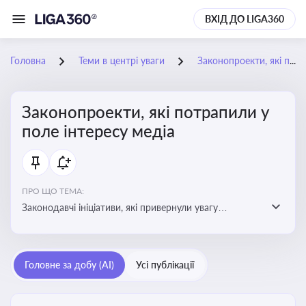
ВХІД ДО LIGA360
Головна
Теми в центрі уваги
Законопроекти, які потрапили у поле інтересу медіа
Законопроекти, які потрапили у
поле інтересу медіа
ПРО ЩО ТЕМА:
Законодавчі ініціативи, які привернули увагу
журналістів та громадськості або стали
скандальними. Про які ризики або очікування після
прийняття цих проектів пишуть в медіа. Які проекти
Головне за добу (AI)
Усі публікації
викликають найбільше критики