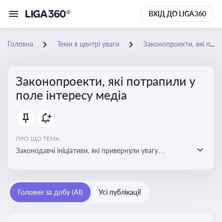
ВХІД ДО LIGA360
Головна
Теми в центрі уваги
Законопроекти, які потрапили у поле інтересу медіа
Законопроекти, які потрапили у
поле інтересу медіа
ПРО ЩО ТЕМА:
Законодавчі ініціативи, які привернули увагу
журналістів та громадськості або стали
скандальними. Про які ризики або очікування після
прийняття цих проектів пишуть в медіа. Які проекти
Головне за добу (AI)
Усі публікації
викликають найбільше критики