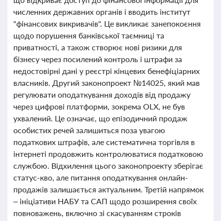
численних державних органів і вводить інститут
"фінансових викривачів". Це викликає занепокоєння
щодо порушення банківської таємниці та
приватності, а також створює нові ризики для
бізнесу через посилений контроль і штрафи за
недостовірні дані у реєстрі кінцевих бенефіціарних
власників. Другий законопроект №14025, який мав
регулювати оподаткування доходів від продажу
через цифрові платформи, зокрема OLX, не був
ухвалений. Це означає, що епізодичний продаж
особистих речей залишиться поза увагою
податкових штрафів, але систематична торгівля в
інтернеті продовжить контролюватися податковою
службою. Відхилення цього законопроекту зберігає
статус-кво, але питання оподаткування онлайн-
продажів залишається актуальним. Третій напрямок
– ініціативи НАБУ та САП щодо розширення своїх
повноважень, включно зі скасуванням строків