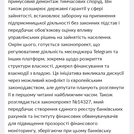
примусовий демонтаж тимчасових споруд. Він
також розширює державні гарантії у сфері
зайнятості, встановлює заборону на припинення
підприємницької діяльності без законних підстав і
передбачає обов'язкову оцінку впливу
управлінських рішень на зайнятість населення.
Окрім цього, готується законопроект, що
регулюватиме діяльність месенджера Telegram та
інших платформ, зокрема щодо розкриття
структури власності, джерел фінансування та
взаємодії з владою. Ця ініціатива викликала дискусії
через можливий конфлікт із європейським
законодавством, але депутати планують розглянути
її в першому читанні найближчим часом. Також
розглядається законопроект №14327, який
передбачає створення єдиного реєстру банківських
рахунків та інституту фінансових обвинувачувачів
для підвищення прозорості фінансового
моніторингу, зберігаючи при цьому банківську