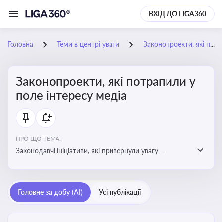
ВХІД ДО LIGA360
Головна
Теми в центрі уваги
Законопроекти, які потрапили у поле інтересу медіа
Законопроекти, які потрапили у
поле інтересу медіа
ПРО ЩО ТЕМА:
Законодавчі ініціативи, які привернули увагу
журналістів та громадськості або стали
скандальними. Про які ризики або очікування після
прийняття цих проектів пишуть в медіа. Які проекти
Головне за добу (AI)
Усі публікації
викликають найбільше критики