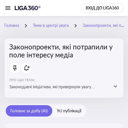
ВХІД ДО LIGA360
Головна
Теми в центрі уваги
Законопроекти, які потрапили у поле інтересу медіа
Законопроекти, які потрапили у
поле інтересу медіа
ПРО ЩО ТЕМА:
Законодавчі ініціативи, які привернули увагу
журналістів та громадськості або стали
скандальними. Про які ризики або очікування після
прийняття цих проектів пишуть в медіа. Які проекти
Головне за добу (AI)
Усі публікації
викликають найбільше критики