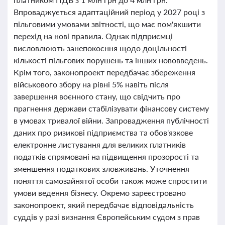
Впроваджується адаптаційний період у 2027 році з
пільговими умовами звітності, що має пом'якшити
перехід на нові правила. Однак підприємці
висловлюють занепокоєння щодо доцільності
кількості пільгових порушень та інших нововведень.
Крім того, законопроект передбачає збереження
військового збору на рівні 5% навіть після
завершення воєнного стану, що свідчить про
прагнення держави стабілізувати фінансову систему
в умовах тривалої війни. Запровадження публічності
даних про ризикові підприємства та обов'язкове
електронне листування для великих платників
податків спрямовані на підвищення прозорості та
зменшення податкових зловживань. Уточнення
поняття самозайнятої особи також може спростити
умови ведення бізнесу. Окремо зареєстровано
законопроект, який передбачає відповідальність
суддів у разі визнання Європейським судом з прав