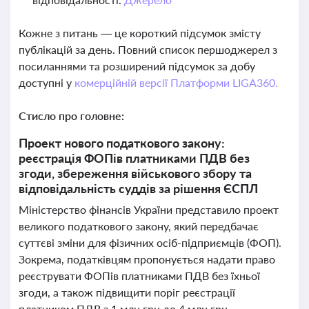
Кожне з питань — це короткий підсумок змісту
публікацій за день. Повний список першоджерел з
посиланнями та розширений підсумок за добу
доступні у
комерційній версії Платформи LIGA360.
Стисло про головне:
Проект нового податкового закону:
реєстрація ФОПів платниками ПДВ без
згоди, збереження військового збору та
відповідальність суддів за рішення ЄСПЛ
Міністерство фінансів України представило проект
великого податкового закону, який передбачає
суттєві зміни для фізичних осіб-підприємців (ФОП).
Зокрема, податківцям пропонується надати право
реєструвати ФОПів платниками ПДВ без їхньої
згоди, а також підвищити поріг реєстрації
платником ПДВ з 1 млн грн до 4 млн грн.