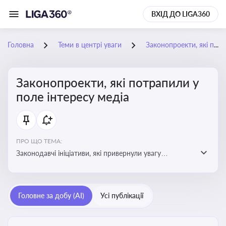
ВХІД ДО LIGA360
Головна
Теми в центрі уваги
Законопроекти, які потрапили у поле інтересу медіа
Законопроекти, які потрапили у
поле інтересу медіа
ПРО ЩО ТЕМА:
Законодавчі ініціативи, які привернули увагу
журналістів та громадськості або стали
скандальними. Про які ризики або очікування після
прийняття цих проектів пишуть в медіа. Які проекти
Головне за добу (AI)
Усі публікації
викликають найбільше критики