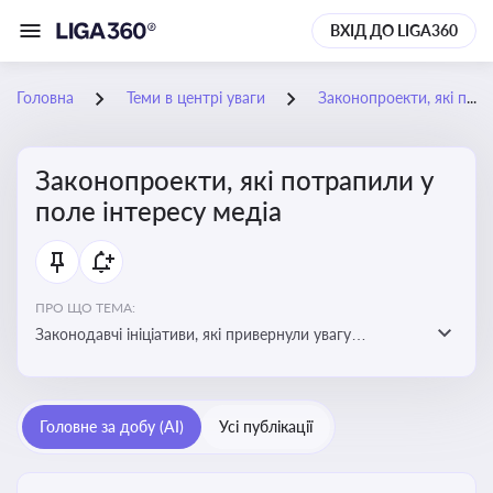
ВХІД ДО LIGA360
Головна
Теми в центрі уваги
Законопроекти, які потрапили у поле інтересу медіа
Законопроекти, які потрапили у
поле інтересу медіа
ПРО ЩО ТЕМА:
Законодавчі ініціативи, які привернули увагу
журналістів та громадськості або стали
скандальними. Про які ризики або очікування після
прийняття цих проектів пишуть в медіа. Які проекти
Головне за добу (AI)
Усі публікації
викликають найбільше критики