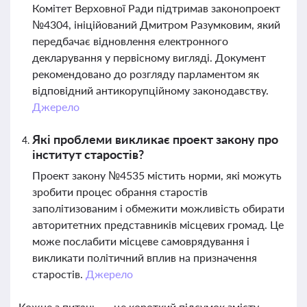
Комітет Верховної Ради підтримав законопроект
№4304, ініційований Дмитром Разумковим, який
передбачає відновлення електронного
декларування у первісному вигляді. Документ
рекомендовано до розгляду парламентом як
відповідний антикорупційному законодавству.
Джерело
Які проблеми викликає проект закону про
інститут старостів?
Проект закону №4535 містить норми, які можуть
зробити процес обрання старостів
заполітизованим і обмежити можливість обирати
авторитетних представників місцевих громад. Це
може послабити місцеве самоврядування і
викликати політичний вплив на призначення
старостів.
Джерело
Кожне з питань — це короткий підсумок змісту