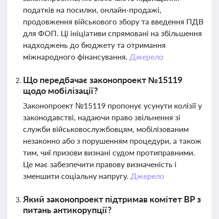
податків на посилки, онлайн-продажі,
продовження військового збору та введення ПДВ
для ФОП. Ці ініціативи спрямовані на збільшення
надходжень до бюджету та отримання
міжнародного фінансування.
Джерело
Що передбачає законопроект №15119
щодо мобілізації?
Законопроект №15119 пропонує усунути колізії у
законодавстві, надаючи право звільнення зі
служби військовослужбовцям, мобілізованим
незаконно або з порушенням процедури, а також
тим, чиї призови визнані судом протиправними.
Це має забезпечити правову визначеність і
зменшити соціальну напругу.
Джерело
Який законопроект підтримав комітет ВР з
питань антикорупції?