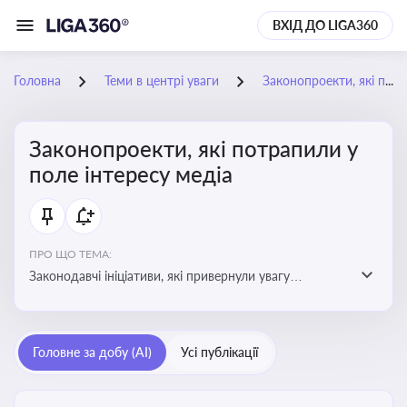
ВХІД ДО LIGA360
Головна
Теми в центрі уваги
Законопроекти, які потрапили у поле інтересу медіа
Законопроекти, які потрапили у
поле інтересу медіа
ПРО ЩО ТЕМА:
Законодавчі ініціативи, які привернули увагу
журналістів та громадськості або стали
скандальними. Про які ризики або очікування після
прийняття цих проектів пишуть в медіа. Які проекти
Головне за добу (AI)
Усі публікації
викликають найбільше критики