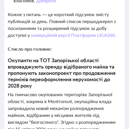
власників.
Джерело
Кожне з питань — це короткий підсумок змісту
публікацій за день. Повний список першоджерел з
посиланнями та розширений підсумок за добу
доступні у
комерційній версії Платформи LIGA360.
Стисло про головне:
Окупанти на ТОТ Запорізької області
впроваджують оренду відібраного майна та
пропонують законопроект про продовження
термінів переоформлення нерухомості до
2028 року
На тимчасово окупованих територіях Запорізької
області, зокрема в Мелітополі, окупаційна влада
запровадила новий механізм розпорядження
майном, відібраним у місцевих жителів під
виглядом "безгоспного". Згідно з розпорядженням
від 15 квітня 2026 року, це майно планують