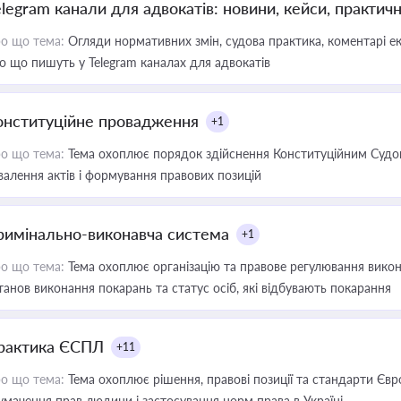
elegram канали для адвокатів: новини, кейси, практич
о що тема:
Огляди нормативних змін, судова практика, коментарі екс
о що пишуть у Telegram каналах для адвокатів
онституційне провадження
+1
о що тема:
Тема охоплює порядок здійснення Конституційним Судом
валення актів і формування правових позицій
римінально-виконавча система
+1
о що тема:
Тема охоплює організацію та правове регулювання викона
танов виконання покарань та статус осіб, які відбувають покарання
рактика ЄСПЛ
+11
о що тема:
Тема охоплює рішення, правові позиції та стандарти Євр
умачення прав людини і застосування норм права в Україні