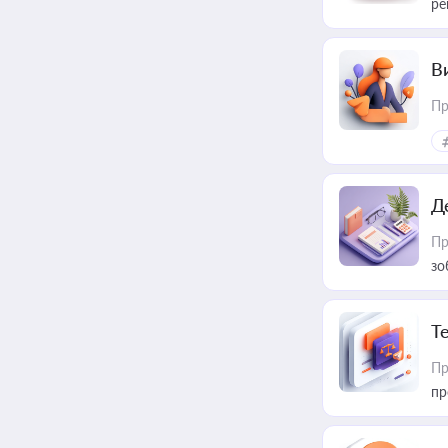
ре
В
Пр
Д
Пр
зо
T
Пр
пр