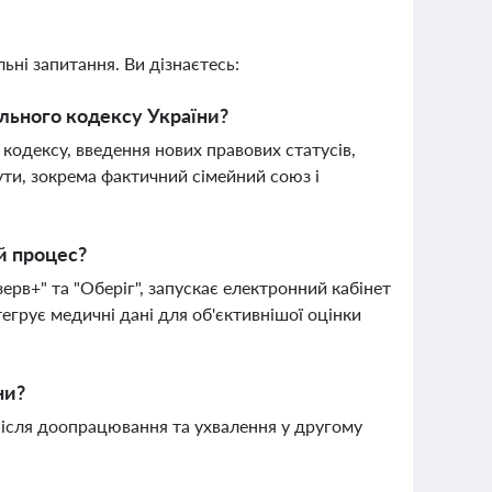
ьні запитання. Ви дізнаєтесь:
ьного кодексу України?
одексу, введення нових правових статусів,
тути, зокрема фактичний сімейний союз і
й процес?
рв+" та "Оберіг", запускає електронний кабінет
егрує медичні дані для об'єктивнішої оцінки
ни?
після доопрацювання та ухвалення у другому