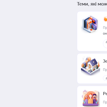
Теми, які мож
Пр
он
З
Пр
Р
Пр