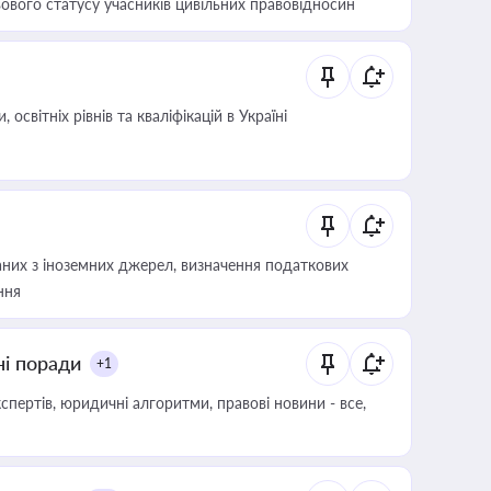
ового статусу учасників цивільних правовідносин
світніх рівнів та кваліфікацій в Україні
аних з іноземних джерел, визначення податкових
ння
ні поради
+1
пертів, юридичні алгоритми, правові новини - все,