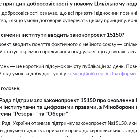
 принцип добросовісності у новому Цивільному код
добросовісності означає, що всі приватні відносини повинн
тва, і якщо умови договорів суперечать цьому принципу, во
і сімейні інститути вводить законопроект 15150?
оект вводить поняття фактичного сімейного союзу — спільн
й статус окремого проживання подружжя, що дозволяє лега
тань — це короткий підсумок змісту публікацій за день. По
 підсумок за добу доступні у
комерційній версії Платформи
 головне:
Рада підтримала законопроект 15150 про оновлення 
 інститутами та цифровими правами, а Міноборони 
теми "Резерв+" та "Оберіг"
й Раді України отримав підтримку законопроект №15150, як
й документ адаптує приватне право до європейських стандарт