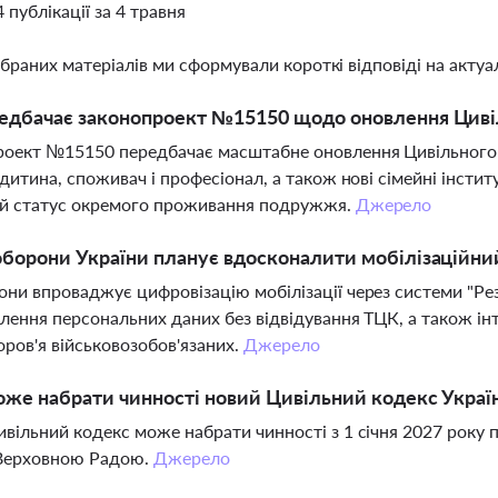
4 публікації за 4 травня
ібраних матеріалів ми сформували короткі відповіді на актуал
едбачає законопроект №15150 щодо оновлення Цивіл
оект №15150 передбачає масштабне оновлення Цивільного к
 дитина, споживач і професіонал, а також нові сімейні інсти
ий статус окремого проживання подружжя.
Джерело
борони України планує вдосконалити мобілізаційни
ни впроваджує цифровізацію мобілізації через системи "Резе
лення персональних даних без відвідування ТЦК, а також інт
оров'я військовозобов'язаних.
Джерело
же набрати чинності новий Цивільний кодекс Украї
вільний кодекс може набрати чинності з 1 січня 2027 року 
 Верховною Радою.
Джерело