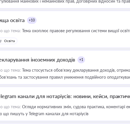
гулювання майнових і немайнових прав, договірних відносин та прав
ища освіта
+10
о що тема:
Тема охоплює правове регулювання системи вищої освіти, о
Освіта
екларування іноземних доходів
+1
о що тема:
Тема стосується обов’язку декларування доходів, отрим
бов’язань та застосування правил уникнення подвійного оподаткува
elegram канали для нотаріусів: новини, кейси, практич
о що тема:
Огляди нормативних змін, судова практика, коментарі екс
о що пишуть у Telegram каналах для нотаріусів