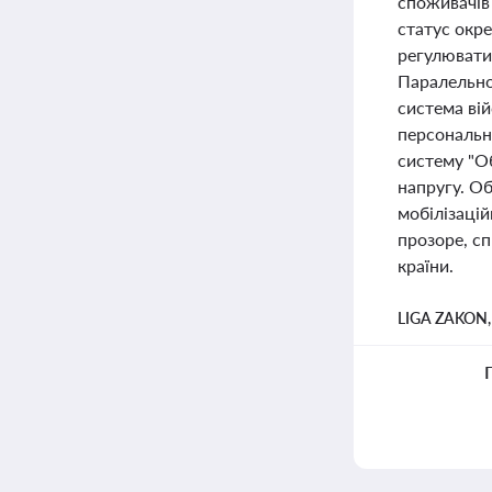
споживачів 
статус окр
регулюватим
Паралельно
система вій
персональн
систему "Об
напругу. Об
мобілізацій
прозоре, сп
країни.
LIGA ZAKON