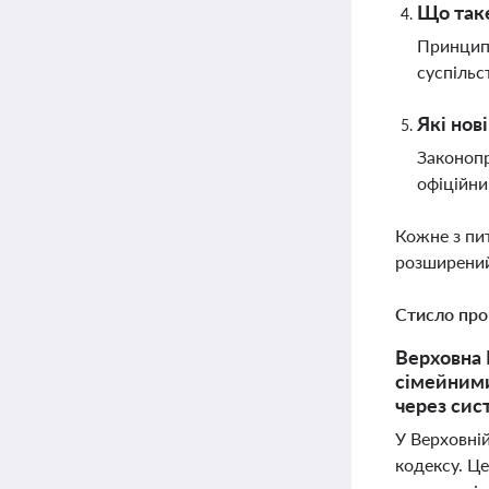
Що таке
Принцип 
суспільс
Які нов
Законопр
офіційни
Кожне з пи
розширений
Стисло про
Верховна 
сімейними
через сис
У Верховні
кодексу. Це