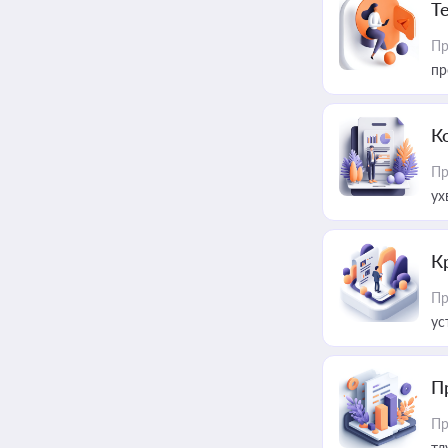
T
Пр
пр
К
Пр
ух
К
Пр
ус
П
Пр
тл