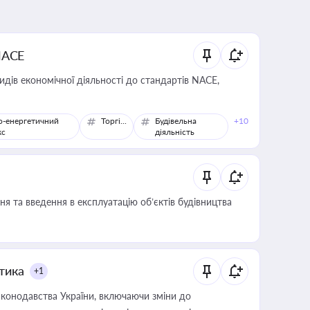
NACE
идів економічної діяльності до стандартів NACE,
о-енергетичний
Торгівля
Будівельна
+10
кс
діяльність
я та введення в експлуатацію об’єктів будівництва
итика
+1
конодавства України, включаючи зміни до