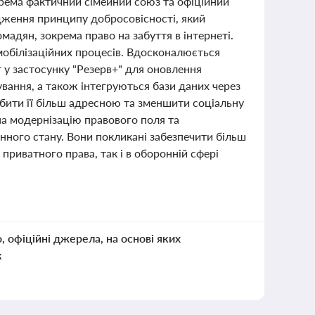
окрема фактичний сімейний союз та офіційний
ження принципу добросовісності, який
мадян, зокрема право на забуття в інтернеті.
обілізаційних процесів. Вдосконалюється
т у застосунку "Резерв+" для оновлення
вання, а також інтегруються бази даних через
обити її більш адресною та зменшити соціальну
на модернізацію правового поля та
єнного стану. Вони покликані забезпечити більш
 приватного права, так і в оборонній сфері
о, офіційні джерела, на основі яких
к