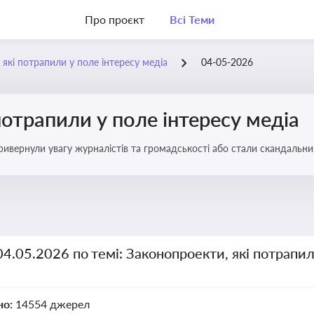
Про проєкт
Всі Теми
 які потрапили у поле інтересу медіа
04-05-2026
потрапили у поле інтересу медіа
 привернули увагу журналістів та громадськості або стали скандальни
прийняття цих проектів пишуть в медіа. Які проекти викликають найбільше критики
04.05.2026 по темі: Законопроекти, які потрапил
но:
14554 джерел