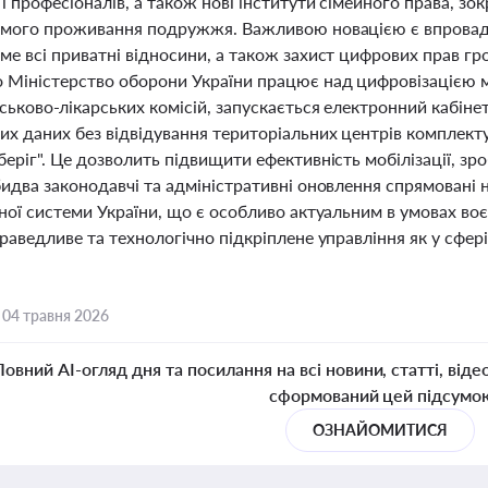
і професіоналів, а також нові інститути сімейного права, з
емого проживання подружжя. Важливою новацією є впровад
е всі приватні відносини, а також захист цифрових прав гро
 Міністерство оборони України працює над цифровізацією м
ськово-лікарських комісій, запускається електронний кабіне
их даних без відвідування територіальних центрів комплекту
еріг". Це дозволить підвищити ефективність мобілізації, зр
идва законодавчі та адміністративні оновлення спрямовані 
ної системи України, що є особливо актуальним в умовах во
раведливе та технологічно підкріплене управління як у сфері
,
04 травня 2026
Повний AI-огляд дня та посилання на всі новини, статті, віде
сформований цей підсумо
ОЗНАЙОМИТИСЯ