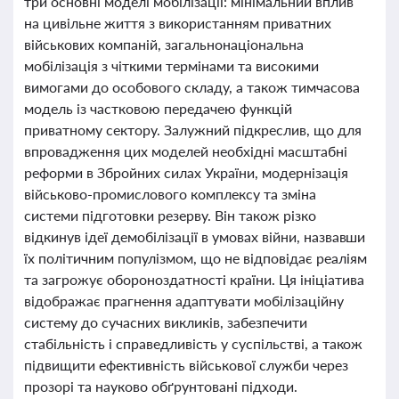
три основні моделі мобілізації: мінімальний вплив
на цивільне життя з використанням приватних
військових компаній, загальнонаціональна
мобілізація з чіткими термінами та високими
вимогами до особового складу, а також тимчасова
модель із частковою передачею функцій
приватному сектору. Залужний підкреслив, що для
впровадження цих моделей необхідні масштабні
реформи в Збройних силах України, модернізація
військово-промислового комплексу та зміна
системи підготовки резерву. Він також різко
відкинув ідеї демобілізації в умовах війни, назвавши
їх політичним популізмом, що не відповідає реаліям
та загрожує обороноздатності країни. Ця ініціатива
відображає прагнення адаптувати мобілізаційну
систему до сучасних викликів, забезпечити
стабільність і справедливість у суспільстві, а також
підвищити ефективність військової служби через
прозорі та науково обґрунтовані підходи.