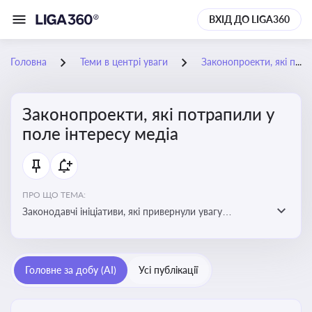
ВХІД ДО LIGA360
Головна
Теми в центрі уваги
Законопроекти, які потрапили у поле інтересу медіа
Законопроекти, які потрапили у
поле інтересу медіа
ПРО ЩО ТЕМА:
Законодавчі ініціативи, які привернули увагу
журналістів та громадськості або стали
скандальними. Про які ризики або очікування після
прийняття цих проектів пишуть в медіа. Які проекти
Головне за добу (AI)
Усі публікації
викликають найбільше критики