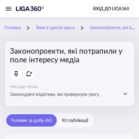
ВХІД ДО LIGA360
Головна
Теми в центрі уваги
Законопроекти, які потрапили у поле інтересу медіа
Законопроекти, які потрапили у
поле інтересу медіа
ПРО ЩО ТЕМА:
Законодавчі ініціативи, які привернули увагу
журналістів та громадськості або стали
скандальними. Про які ризики або очікування після
прийняття цих проектів пишуть в медіа. Які проекти
Головне за добу (AI)
Усі публікації
викликають найбільше критики