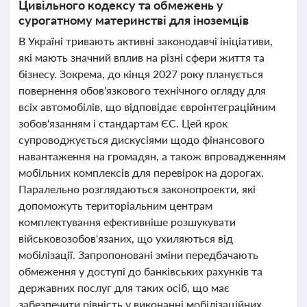
Цивільного кодексу та обмежень у
сурогатному материнстві для іноземців
В Україні тривають активні законодавчі ініціативи,
які мають значний вплив на різні сфери життя та
бізнесу. Зокрема, до кінця 2027 року планується
повернення обов'язкового технічного огляду для
всіх автомобілів, що відповідає євроінтеграційним
зобов'язанням і стандартам ЄС. Цей крок
супроводжується дискусіями щодо фінансового
навантаження на громадян, а також впровадженням
мобільних комплексів для перевірок на дорогах.
Паралельно розглядаються законопроекти, які
допоможуть територіальним центрам
комплектування ефективніше розшукувати
військовозобов'язаних, що ухиляються від
мобілізації. Запропоновані зміни передбачають
обмеження у доступі до банківських рахунків та
державних послуг для таких осіб, що має
забезпечити рівність у виконанні мобілізаційних