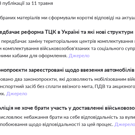
3 публікації за 11 травня
ібраних матеріалів ми сформували короткі відповіді на актуал
дбачає реформа ТЦК в Україні та які нові структури
передбачає заміну територіальних центрів комплектування на
 комплектування військовозобов'язаних та соціального суп
ьними хабами для оформлення.
Джерело
онопроєкти зареєстровані щодо ввезення автомобілів
овано два законопроєкти, які дозволяють мобілізованим ві
нспортний засіб без сплати ввізного мита, ПДВ та акцизног
их.
Джерело
ліція не хоче брати участь у доставленні військовоз
висловлює небажання брати на себе відповідальність за вули
 побоювання щодо відповідальності за цей процес.
Джерел