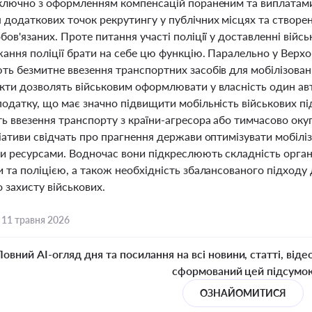
включно з оформленням компенсацій пораненим та виплатам
 додаткових точок рекрутингу у публічних місцях та створе
бов'язаних. Проте питання участі поліції у доставленні вій
ання поліції брати на себе цю функцію. Паралельно у Верхо
ь безмитне ввезення транспортних засобів для мобілізовани
кти дозволять військовим оформлювати у власність один авт
одатку, що має значно підвищити мобільність військових під
ь ввезення транспорту з країни-агресора або тимчасово оку
іативи свідчать про прагнення держави оптимізувати мобіліз
и ресурсами. Водночас вони підкреслюють складність органі
 та поліцією, а також необхідність збалансованого підходу 
 захисту військових.
,
11 травня 2026
Повний AI-огляд дня та посилання на всі новини, статті, віде
сформований цей підсумо
ОЗНАЙОМИТИСЯ