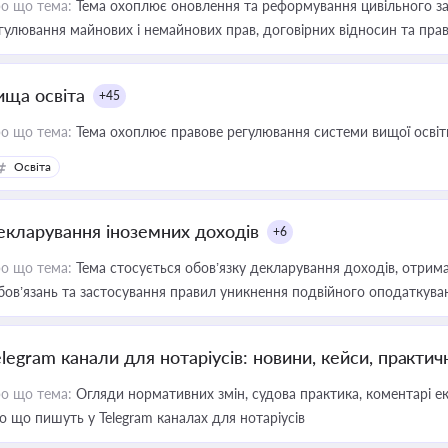
о що тема:
Тема охоплює оновлення та реформування цивільного за
гулювання майнових і немайнових прав, договірних відносин та прав
ища освіта
+45
о що тема:
Тема охоплює правове регулювання системи вищої освіти, о
Освіта
екларування іноземних доходів
+6
о що тема:
Тема стосується обов’язку декларування доходів, отрим
бов’язань та застосування правил уникнення подвійного оподаткува
elegram канали для нотаріусів: новини, кейси, практич
о що тема:
Огляди нормативних змін, судова практика, коментарі екс
о що пишуть у Telegram каналах для нотаріусів