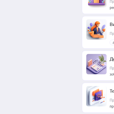
Пр
ре
В
Пр
Д
Пр
зо
T
Пр
пр