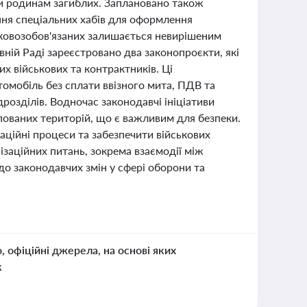
и родинам загиблих. Заплановано також
ння спеціальних хабів для оформлення
ськовозобов'язаних залишається невирішеним
вній Раді зареєстровано два законопроєкти, які
х військових та контрактників. Ці
омобіль без сплати ввізного мита, ПДВ та
розділів. Водночас законодавчі ініціативи
пованих територій, що є важливим для безпеки.
аційні процеси та забезпечити військових
заційних питань, зокрема взаємодії між
до законодавчих змін у сфері оборони та
о, офіційні джерела, на основі яких
к