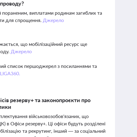
упроводу?
 пораненим, виплатами родинам загиблих та
ти для спрощення.
Джерело
ажається, що мобілізаційний ресурс ще
ходу.
Джерело
вний список першоджерел з посиланнями та
 LIGA360.
сів резерву+ та законопроєкти про
клики
плектування військовозобов'язаних, що
 в Офіси резерву+. Ці офіси будуть розділені
обілізацію та рекрутинг, інший — за соціальний