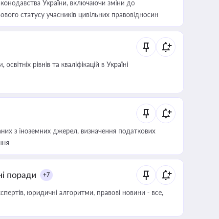
конодавства України, включаючи зміни до
ового статусу учасників цивільних правовідносин
світніх рівнів та кваліфікацій в Україні
аних з іноземних джерел, визначення податкових
ння
ні поради
+7
пертів, юридичні алгоритми, правові новини - все,