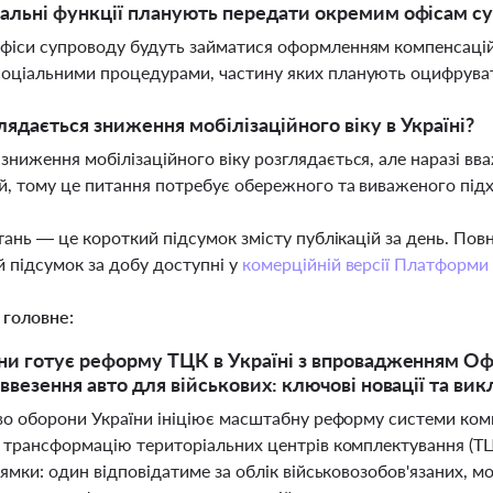
іальні функції планують передати окремим офісам с
фіси супроводу будуть займатися оформленням компенсацій
соціальними процедурами, частину яких планують оцифрува
лядається зниження мобілізаційного віку в Україні?
зниження мобілізаційного віку розглядається, але наразі вв
й, тому це питання потребує обережного та виваженого під
тань — це короткий підсумок змісту публікацій за день. По
 підсумок за добу доступні у
комерційній версії Платформи
 головне:
и готує реформу ТЦК в Україні з впровадженням Офі
ввезення авто для військових: ключові новації та ви
во оборони України ініціює масштабну реформу системи ком
 трансформацію територіальних центрів комплектування (ТЦК)
ямки: один відповідатиме за облік військовозобов'язаних, м