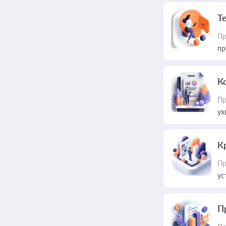
T
Пр
пр
К
Пр
ух
К
Пр
ус
П