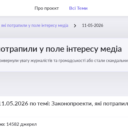
Про проєкт
Всі Теми
 які потрапили у поле інтересу медіа
11-05-2026
потрапили у поле інтересу медіа
 привернули увагу журналістів та громадськості або стали скандальни
прийняття цих проектів пишуть в медіа. Які проекти викликають найбільше критики
11.05.2026 по темі: Законопроекти, які потрапил
но:
14582 джерел