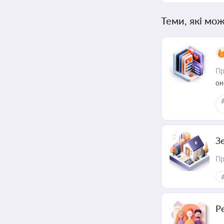
Теми, які мож
Пр
он
З
Пр
Р