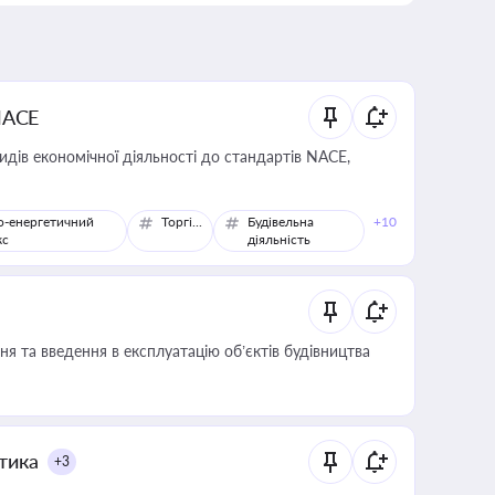
NACE
идів економічної діяльності до стандартів NACE,
о-енергетичний
Торгівля
Будівельна
+10
кс
діяльність
я та введення в експлуатацію об’єктів будівництва
итика
+3