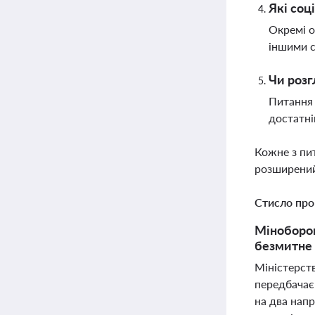
Які соц
Окремі о
іншими 
Чи розг
Питання 
достатні
Кожне з пи
розширений
Стисло про
Міноборон
безмитне 
Міністерст
передбачає
на два напр