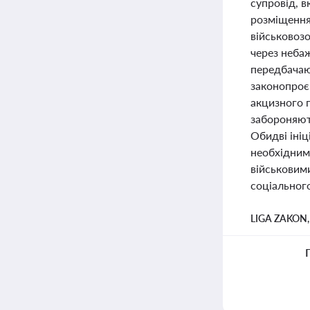
супровід, 
розміщення
військовозо
через небаж
передбачают
законопроє
акцизного п
забороняют
Обидві ініц
необхідним
військовими
соціального
LIGA ZAKON