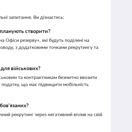
ьні запитання. Ви дізнаєтесь:
 планують створити?
 Офіси резерву+, які будуть поділені на
роводу, з додатковими точками рекрутингу та
 для військових?
йськовим та контрактникам безмитно ввозити
о податку, що має підвищити мобільність
обов'язаних?
чний рекрутинг через негативний вплив на свій
о