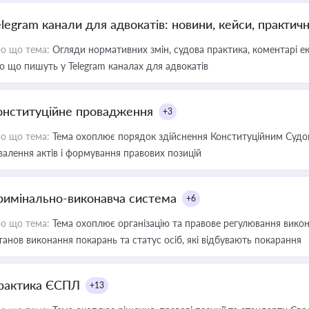
elegram канали для адвокатів: новини, кейси, практич
о що тема:
Огляди нормативних змін, судова практика, коментарі екс
о що пишуть у Telegram каналах для адвокатів
онституційне провадження
+3
о що тема:
Тема охоплює порядок здійснення Конституційним Судом
валення актів і формування правових позицій
римінально-виконавча система
+6
о що тема:
Тема охоплює організацію та правове регулювання викона
танов виконання покарань та статус осіб, які відбувають покарання
рактика ЄСПЛ
+13