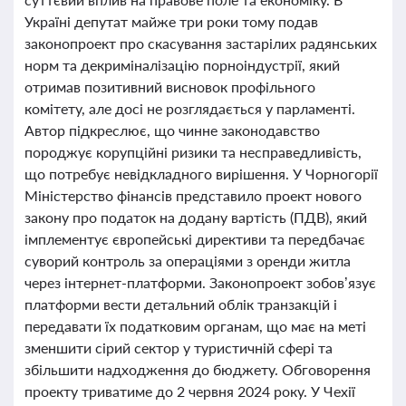
Україні депутат майже три роки тому подав
законопроект про скасування застарілих радянських
норм та декриміналізацію порноіндустрії, який
отримав позитивний висновок профільного
комітету, але досі не розглядається у парламенті.
Автор підкреслює, що чинне законодавство
породжує корупційні ризики та несправедливість,
що потребує невідкладного вирішення. У Чорногорії
Міністерство фінансів представило проект нового
закону про податок на додану вартість (ПДВ), який
імплементує європейські директиви та передбачає
суворий контроль за операціями з оренди житла
через інтернет-платформи. Законопроект зобов’язує
платформи вести детальний облік транзакцій і
передавати їх податковим органам, що має на меті
зменшити сірий сектор у туристичній сфері та
збільшити надходження до бюджету. Обговорення
проекту триватиме до 2 червня 2024 року. У Чехії