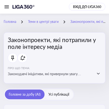
ВХІД ДО LIGA360
Головна
Теми в центрі уваги
Законопроекти, які потрапили у поле інтересу медіа
Законопроекти, які потрапили у
поле інтересу медіа
ПРО ЩО ТЕМА:
Законодавчі ініціативи, які привернули увагу
журналістів та громадськості або стали
скандальними. Про які ризики або очікування після
прийняття цих проектів пишуть в медіа. Які проекти
Головне за добу (AI)
Усі публікації
викликають найбільше критики