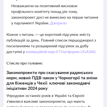
Незважаючи на позитивний висновок
профільного комітету понад рік тому,
законопроект досі не винесено на перше читання
у парламенті України.
Джерело
Кожне з питань — це короткий підсумок змісту
публікацій за день. Повний список першоджерел з
посиланнями та розширений підсумок за добу
доступні у
комерційній версії Платформи LIGA360.
Стисло про головне:
Законопроекти про скасування радянських
норм, новий ПДВ-закон у Чорногорії та зміни
для біженців у Чехії: ключові законодавчі
ініціативи 2024 року
Упродовж останніх років в Україні та Європі
з'явилися важливі законопроекти, що мають
суттєвий вплив на правове поле та економіку. В