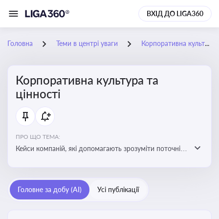
ВХІД ДО LIGA360
Головна
Теми в центрі уваги
Корпоративна культура та цінності
Корпоративна культура та
цінності
ПРО ЩО ТЕМА:
Кейси компаній, які допомагають зрозуміти поточні
тренди та очікування суспільства, що сприяють
адаптації корпоративної стратегії до змінюваного
бізнес-середовища
Головне за добу (AI)
Усі публікації