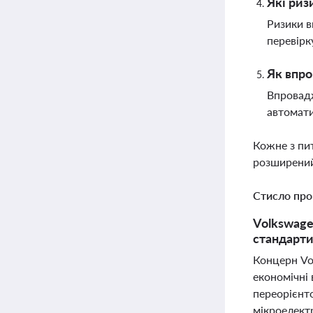
Які риз
Ризики в
перевірк
Як впро
Впровадж
автомати
Кожне з пи
розширений
Стисло про
Volkswage
стандарти
Концерн Vo
економічні 
переорієнто
мікроелектр