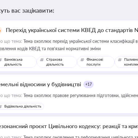
уть вас зацікавити:
Перехід української системи КВЕД до стандартів 
о що тема:
Тема охоплює перехід української системи класифікації в
овлення кодів КВЕД та пов'язані нормативні зміни
Банківська
Страхова
Фінансові
Паливн
діяльність
діяльність
послуги
компле
емельні відносини у будівництві
+17
о що тема:
Тема охоплює правове регулювання підготовки, здійсненн
Будівельна діяльність
езонансний проєкт Цивільного кодексу: реакції та кр
о що тема:
Тема охоплює оновлення та реформування цивільного за