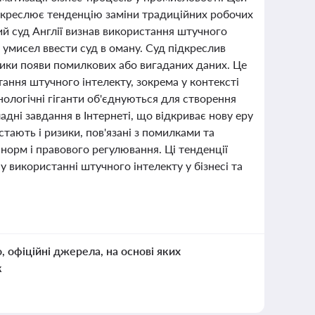
креслює тенденцію заміни традиційних робочих
ий суд Англії визнав використання штучного
 умисел ввести суд в оману. Суд підкреслив
изики появи помилкових або вигаданих даних. Це
ання штучного інтелекту, зокрема у контексті
нологічні гіганти об'єднуються для створення
адні завдання в Інтернеті, що відкриває нову еру
стають і ризики, пов'язані з помилками та
орм і правового регулювання. Ці тенденції
у використанні штучного інтелекту у бізнесі та
о, офіційні джерела, на основі яких
к