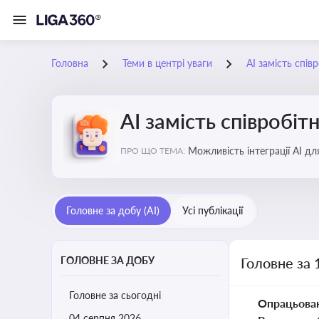
Головна
Теми в центрі уваги
АІ замість спів
АІ замість співробіт
Можливість інтеграції АІ д
ПРО ЩО ТЕМА:
ринку
Головне за добу (AI)
Усі публікації
ГОЛОВНЕ ЗА ДОБУ
Головне за 
Головне за сьогодні
Опрацьова
04 серпня 2026