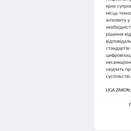
крок супро
місць техн
інтелекту у
необхідніст
рішення ві
відповідаль
стандартів 
цифровізаці
несанкціон
свідчать пр
суспільстві.
LIGA ZAKON