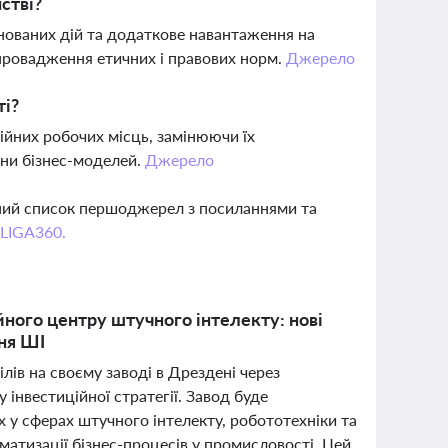
стві?
нованих дій та додаткове навантаження на
впровадження етичних і правових норм.
Джерело
ті?
йних робочих місць, замінюючи їх
іни бізнес-моделей.
Джерело
вний список першоджерел з посиланнями та
 LIGA360.
йного центру штучного інтелекту: нові
ння ШІ
ів на своєму заводі в Дрездені через
 інвестиційної стратегії. Завод буде
х у сферах штучного інтелекту, робототехніки та
матизації бізнес-процесів у промисловості. Цей