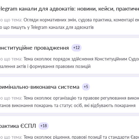
elegram канали для адвокатів: новини, кейси, практич
о що тема:
Огляди нормативних змін, судова практика, коментарі екс
о що пишуть у Telegram каналах для адвокатів
онституційне провадження
+12
о що тема:
Тема охоплює порядок здійснення Конституційним Судом
валення актів і формування правових позицій
римінально-виконавча система
+5
о що тема:
Тема охоплює організацію та правове регулювання викона
танов виконання покарань та статус осіб, які відбувають покарання
рактика ЄСПЛ
+18
о що тема:
Тема охоплює рішення, правові позиції та стандарти Євр