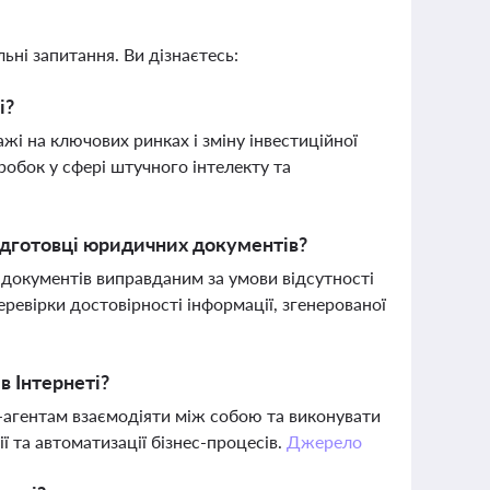
ьні запитання. Ви дізнаєтесь:
і?
жі на ключових ринках і зміну інвестиційної
робок у сфері штучного інтелекту та
підготовці юридичних документів?
 документів виправданим за умови відсутності
еревірки достовірності інформації, згенерованої
в Інтернеті?
І-агентам взаємодіяти між собою та виконувати
ї та автоматизації бізнес-процесів.
Джерело