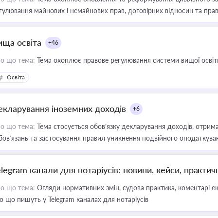
гулювання майнових і немайнових прав, договірних відносин та прав
ища освіта
+46
о що тема:
Тема охоплює правове регулювання системи вищої освіти, о
Освіта
екларування іноземних доходів
+6
о що тема:
Тема стосується обов’язку декларування доходів, отрим
бов’язань та застосування правил уникнення подвійного оподаткува
elegram канали для нотаріусів: новини, кейси, практич
о що тема:
Огляди нормативних змін, судова практика, коментарі екс
о що пишуть у Telegram каналах для нотаріусів