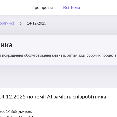
Про проєкт
Всі Теми
робітника
14-12-2025
ника
ля покращення обслуговування клієнтів, оптимізації робочих процес
14.12.2025 по темі: АІ замість співробітника
но:
14368 джерел