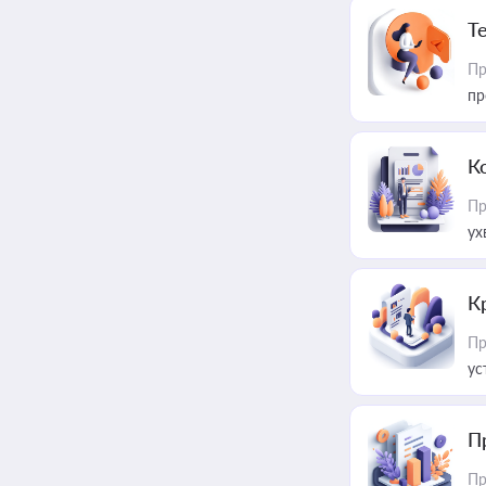
T
Пр
пр
К
Пр
ух
К
Пр
ус
П
Пр