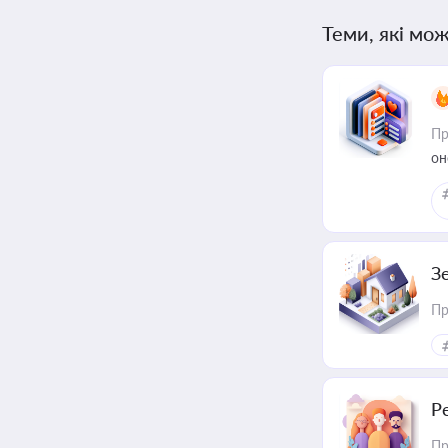
Теми, які мож
Пр
он
З
Пр
Р
Пр