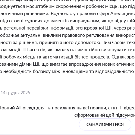
воджується масштабним скороченням робочих місць, що під
ологічними рішеннями. Водночас у правовій сфері Апеляційн
 підготовці судових документів виправданим, якщо відсутній
ь ретельної перевірки інформації, згенерованої ШІ, через р
дображає актуальні виклики правового регулювання використ
ності за рішення, прийняті з його допомогою. Тим часом тех
взаємодії ШІ-агентів, які зможуть самостійно виконувати скл
ї робочих місць та автоматизації бізнес-процесів. Однак зро
ованими діями ШІ, що вимагає впровадження нових етичних н
о необхідність балансу між інноваціями та відповідальністю 
,
14 грудня 2025
Повний AI-огляд дня та посилання на всі новини, статті, віде
сформований цей підсумо
ОЗНАЙОМИТИСЯ