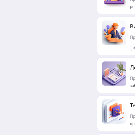
ре
В
Пр
Д
Пр
зо
T
Пр
пр