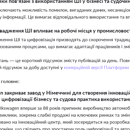
ики пов’язані з використанням ШІ у бізнесі та судочин
ключають можливість помилок, вигаданих даних, несанкціо
у інформації. Це вимагає відповідального використання та 
вадження ШІ впливає на робочі місця у промисловос
ення ШІ та цифровізація призводять до скорочення традиці
зованими процесами, що вимагає адаптації працівників і зм
тань — це короткий підсумок змісту публікацій за день. По
 підсумок за добу доступні у
комерційній версії Платформи
 головне:
n закриває завод у Німеччині для створення інноваці
 цифровізації бізнесу та судова практика використа
lkswagen вперше за 88 років припиняє виробництво автомобіл
виклики, зокрема слабкі продажі на ключових ринках та зміну
вано на інноваційний центр, який зосередиться на розробка
оніки, що свідчить про зростаючу роль цифровізації та авто