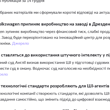
6 публікацій за 14 грудня
ібраних матеріалів ми сформували короткі відповіді на актуал
lkswagen припиняє виробництво на заводі в Дрезден
en зупиняє виробництво через фінансовий тиск, слабкі прода
ї. Завод буде переорієнтовано на інноваційний центр для роз
хніки.
Джерело
 ставляться до використання штучного інтелекту у 
ний суд Англії визнав використання ШІ у підготовці судових
вести суд в оману. Водночас суд наголосив на необхідності п
рело
і технологічні стандарти розробляють для ШІ-агентів 
ехнологічні компанії створюють стандарти, які дозволять Ш
завдання самостійно, що змінить підхід до цифрової взаємоді