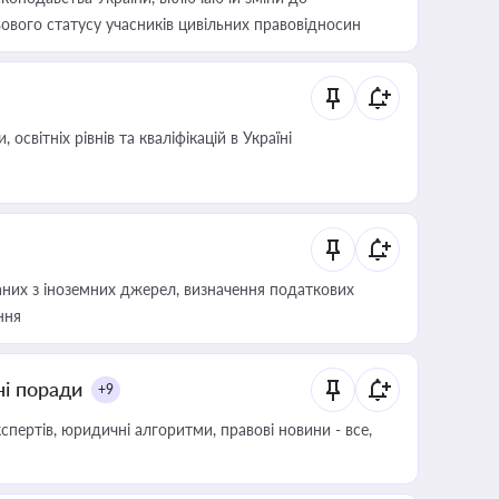
ового статусу учасників цивільних правовідносин
світніх рівнів та кваліфікацій в Україні
аних з іноземних джерел, визначення податкових
ння
ні поради
+9
пертів, юридичні алгоритми, правові новини - все,