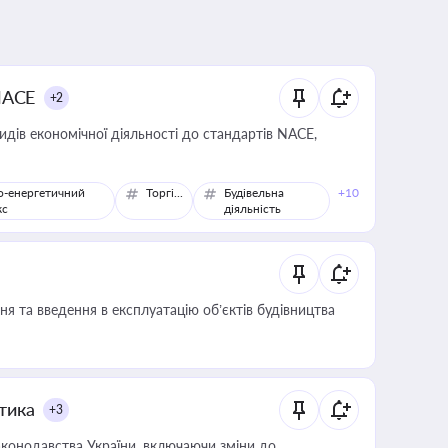
NACE
+2
идів економічної діяльності до стандартів NACE,
о-енергетичний
Торгівля
Будівельна
+10
кс
діяльність
я та введення в експлуатацію об’єктів будівництва
итика
+3
конодавства України, включаючи зміни до