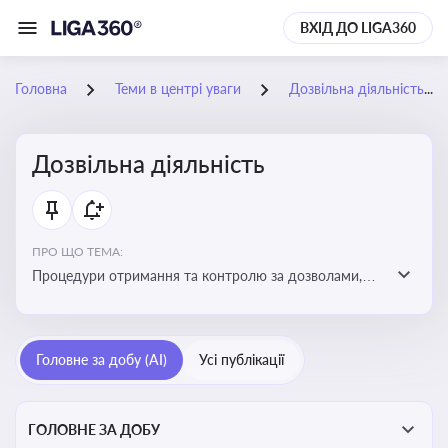
ВХІД ДО LIGA360
Головна
Теми в центрі уваги
Дозвільна діяльність
Дозвільна діяльність
ПРО ЩО ТЕМА:
Процедури отримання та контролю за дозволами,
необхідними для ведення бізнесу або виконання
певних видів робіт. Важливо слідкувати за змінами у
законодавстві, щоб уникнути порушень та
Головне за добу (AI)
Усі публікації
забезпечити відповідність вимогам регуляторних
органів
ГОЛОВНЕ ЗА ДОБУ