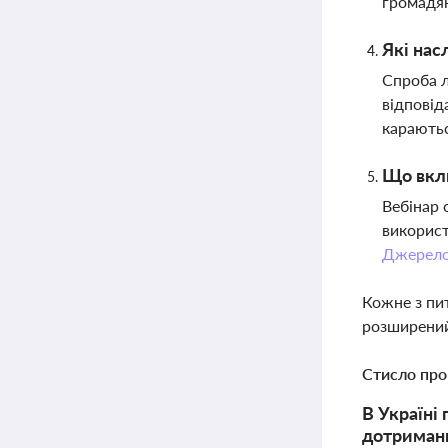
громадя
Які нас
Спроба л
відповід
караютьс
Що вклю
Вебінар 
використ
Джерел
Кожне з пи
розширений
Стисло про
В Україні
дотриманн