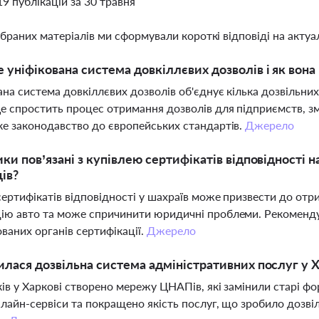
19 публікацій за 30 травня
ібраних матеріалів ми сформували короткі відповіді на актуал
 уніфікована система довкіллєвих дозволів і як вона
ана система довкіллєвих дозволів об'єднує кілька дозвільних
Це спростить процес отримання дозволів для підприємств,
ке законодавство до європейських стандартів.
Джерело
ики пов’язані з купівлею сертифікатів відповідності 
ів?
сертифікатів відповідності у шахраїв може призвести до от
ію авто та може спричинити юридичні проблеми. Рекоменду
ваних органів сертифікації.
Джерело
илася дозвільна система адміністративних послуг у Ха
ків у Харкові створено мережу ЦНАПів, які замінили старі 
нлайн-сервіси та покращено якість послуг, що зробило дозв