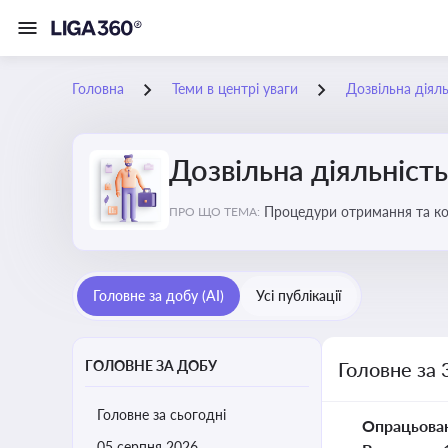
Головна
Теми в центрі уваги
Дозвільна діяль
Дозвільна діяльність
Процедури отримання та кон
ПРО ЩО ТЕМА:
змінами у законодавстві, щ
Головне за добу (AI)
Усі публікації
ГОЛОВНЕ ЗА ДОБУ
Головне за 
Головне за сьогодні
Опрацьова
05 серпня 2026