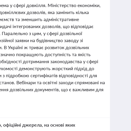
ема у сфері довкілля. Міністерство економіки,
довкіллєвих дозволів, яка замінить кілька
иємств та зменшить адміністративне
дачі інтегрованих дозволів, що відповідає
 Паралельно з цим, у сфері дозвільної
зійної заявки на будівництво заводу зі
. В Україні ж триває розвиток дозвільних
о значно покращують доступність та якість
обхідності дотримання законодавства у сфері
рухомості демонструють жорсткий підхід до
 з підробкою сертифікатів відповідності для
танов. Вебінари та освітні заходи спрямовані на
ення дозвільних документів, що є важливим для
о, офіційні джерела, на основі яких