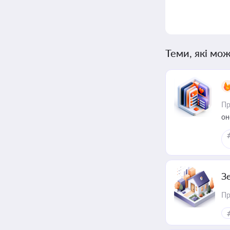
Теми, які мож
Пр
он
З
Пр