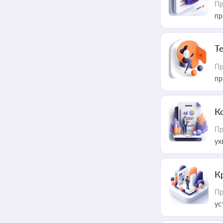
Пр
пр
T
Пр
пр
К
Пр
ух
К
Пр
ус