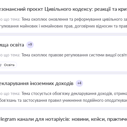
езонансний проєкт Цивільного кодексу: реакції та кр
о що тема:
Тема охоплює оновлення та реформування цивільного за
гулювання майнових і немайнових прав, договірних відносин та прав
ища освіта
+9
о що тема:
Тема охоплює правове регулювання системи вищої освіти, о
Освіта
екларування іноземних доходів
+4
о що тема:
Тема стосується обов’язку декларування доходів, отрим
бов’язань та застосування правил уникнення подвійного оподаткува
elegram канали для нотаріусів: новини, кейси, практич