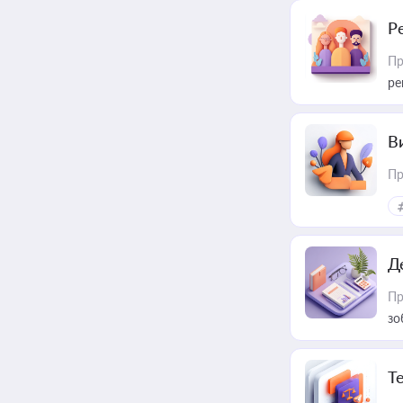
Р
Пр
ре
В
Пр
Д
Пр
зо
T