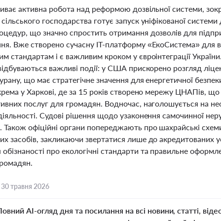
риває активна робота над реформою дозвільної системи, зокр
 сільського господарства готує запуск уніфікованої системи 
оцедур, що значно спростить отримання дозволів для підпр
ня. Вже створено сучасну ІТ-платформу «ЕкоСистема» для ви
м стандартам і є важливим кроком у євроінтеграції України.
відбуваються важливі події: у США прискорено розгляд ліцен
урану, що має стратегічне значення для енергетичної безпеки
крема у Харкові, де за 15 років створено мережу ЦНАПів, щ
тивних послуг для громадян. Водночас, наголошується на не
 діяльності. Судові рішення щодо узаконення самочинної не
. Також офіційні органи попереджають про шахрайські схеми
х засобів, закликаючи звертатися лише до акредитованих ус
 обізнаності про екологічні стандарти та правильне оформл
громадян.
,
30 травня 2026
Повний AI-огляд дня та посилання на всі новини, статті, віде