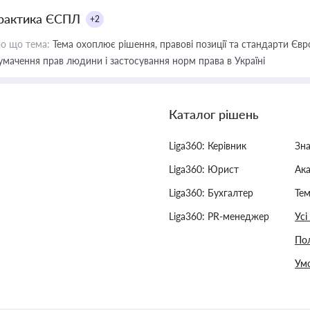
рактика ЄСПЛ
+2
о що тема:
Тема охоплює рішення, правові позиції та стандарти Євр
умачення прав людини і застосування норм права в Україні
Каталог рішень
Liga360: Керівник
Зн
Liga360: Юрист
Ак
Liga360: Бухгалтер
Тем
Liga360: PR-менеджер
Усі
Пол
Умо