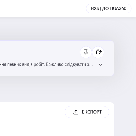
ВХІД ДО LIGA360
я певних видів робіт. Важливо слідкувати за
орних органів
ЕКСПОРТ