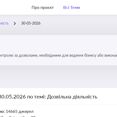
Про проєкт
Всі Теми
ність
30-05-2026
тролю за дозволами, необхідними для ведення бізнесу або виконанн
об уникнути порушень та забезпечити відповідність вимогам регулят
30.05.2026 по темі: Дозвільна діяльність
но:
14665 джерел