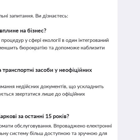
ьні запитання. Ви дізнаєтесь:
 вплине на бізнес?
 процедур у сфері екології в один інтегрований
 зменшить бюрократію та допоможе наблизити
на транспортні засоби у неофіційних
римання недійсних документів, що ускладнить
ється звертатися лише до офіційних
ркові за останні 15 років?
формати обслуговування. Впроваджено електронні
ільну систему більш доступною та зручною для