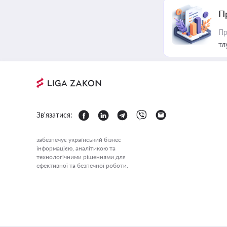
П
Пр
тл
Зв'язатися:
забезпечує український бізнес
інформацією, аналітикою та
технологічними рішеннями для
ефективної та безпечної роботи.