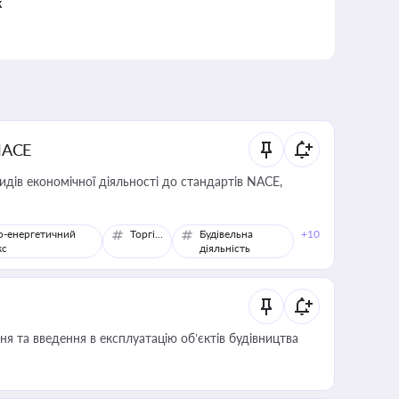
к
NACE
идів економічної діяльності до стандартів NACE,
о-енергетичний
Торгівля
Будівельна
+10
кс
діяльність
я та введення в експлуатацію об’єктів будівництва