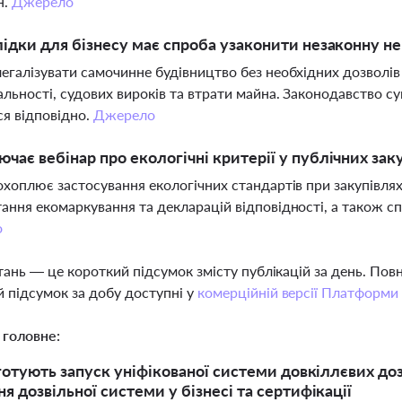
н.
Джерело
лідки для бізнесу має спроба узаконити незаконну н
егалізувати самочинне будівництво без необхідних дозволі
альності, судових вироків та втрати майна. Законодавство с
я відповідно.
Джерело
чає вебінар про екологічні критерії у публічних за
охоплює застосування екологічних стандартів при закупівля
ання екомаркування та декларацій відповідності, а також с
о
тань — це короткий підсумок змісту публікацій за день. По
 підсумок за добу доступні у
комерційній версії Платформи
 головне:
 готують запуск уніфікованої системи довкіллєвих до
я дозвільної системи у бізнесі та сертифікації