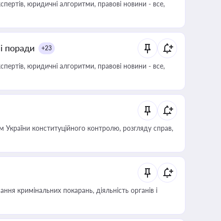
пертів, юридичні алгоритми, правові новини - все,
ні поради
+23
пертів, юридичні алгоритми, правові новини - все,
 України конституційного контролю, розгляду справ,
ння кримінальних покарань, діяльність органів і