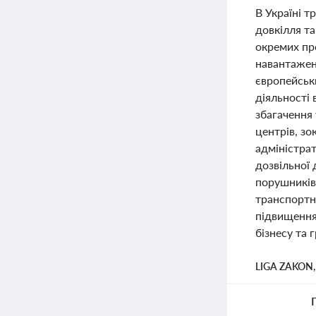
В Україні т
довкілля та
окремих пр
навантажен
європейськи
діяльності 
збагачення 
центрів, зо
адміністра
дозвільної
порушників
транспортни
підвищення
бізнесу та 
LIGA ZAKON