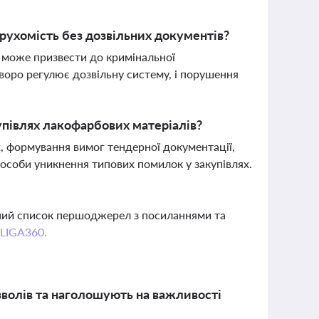
ерухомість без дозвільних документів?
в може призвести до кримінальної
уворо регулює дозвільну систему, і порушення
купівлях лакофарбових матеріалів?
х, формування вимог тендерної документації,
пособи уникнення типових помилок у закупівлях.
вний список першоджерел з посиланнями та
 LIGA360.
зволів та наголошують на важливості