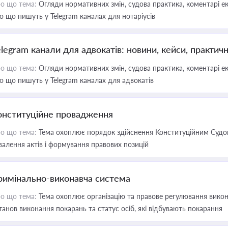
о що тема:
Огляди нормативних змін, судова практика, коментарі екс
о що пишуть у Telegram каналах для нотаріусів
elegram канали для адвокатів: новини, кейси, практич
о що тема:
Огляди нормативних змін, судова практика, коментарі екс
о що пишуть у Telegram каналах для адвокатів
онституційне провадження
о що тема:
Тема охоплює порядок здійснення Конституційним Судом
валення актів і формування правових позицій
римінально-виконавча система
о що тема:
Тема охоплює організацію та правове регулювання викона
танов виконання покарань та статус осіб, які відбувають покарання