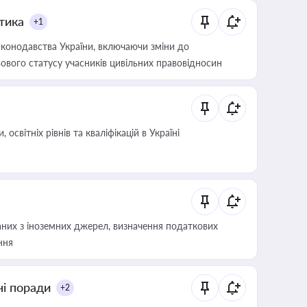
итика
+1
конодавства України, включаючи зміни до
ового статусу учасників цивільних правовідносин
світніх рівнів та кваліфікацій в Україні
аних з іноземних джерел, визначення податкових
ння
ні поради
+2