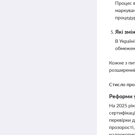
Процес в
маркуван
процеду
Які змі
В Україн
обмеженн
Кожне з пи
розширений
Стисло про
Реформи у 
На 2025 рік
сертифікаці
перевірки 
прозорості,
надрокорис