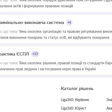
валення актів і формування правових позицій
римінально-виконавча система
+6
о що тема:
Тема охоплює організацію та правове регулювання викона
танов виконання покарань та статус осіб, які відбувають покарання
рактика ЄСПЛ
+13
о що тема:
Тема охоплює рішення, правові позиції та стандарти Євр
умачення прав людини і застосування норм права в Україні
Каталог рішень
Liga360: Керівник
Зн
Liga360: Юрист
Ак