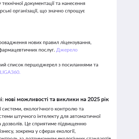
 технічної документації та нанесення
рські організації, що значно спрощує
провадження нових правил ліцензування,
 фармацевтичних послуг.
Джерело
вний список першоджерел з посиланнями та
 LIGA360.
ні: нові можливості та виклики на 2025 рік
ї системи, екологічного контролю та
истеми штучного інтелекту для автоматичної
та дозволів. Це сприятиме підвищенню
несу, зокрема у сферах екології,
онтроль за дотриманням екологічних стандартів