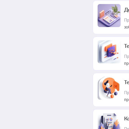
Д
Пр
зо
T
Пр
пр
T
Пр
пр
К
Пр