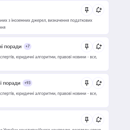
аних з іноземних джерел, визначення податкових
ння
ні поради
+7
пертів, юридичні алгоритми, правові новини - все,
ні поради
+93
пертів, юридичні алгоритми, правові новини - все,
 України конституційного контролю, розгляду справ,