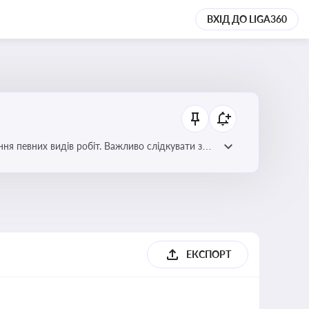
ВХІД ДО LIGA360
я певних видів робіт. Важливо слідкувати за
орних органів
ЕКСПОРТ