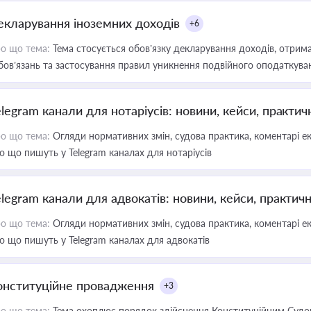
екларування іноземних доходів
+6
о що тема:
Тема стосується обов’язку декларування доходів, отрим
бов’язань та застосування правил уникнення подвійного оподаткува
elegram канали для нотаріусів: новини, кейси, практич
о що тема:
Огляди нормативних змін, судова практика, коментарі екс
о що пишуть у Telegram каналах для нотаріусів
elegram канали для адвокатів: новини, кейси, практич
о що тема:
Огляди нормативних змін, судова практика, коментарі екс
о що пишуть у Telegram каналах для адвокатів
онституційне провадження
+3
о що тема:
Тема охоплює порядок здійснення Конституційним Судом