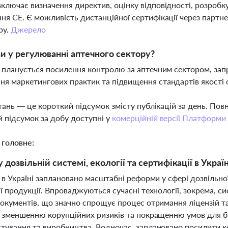
ключає визначення директив, оцінку відповідності, розробку
ня СЕ. Є можливість дистанційної сертифікації через партне
ру.
Джерело
ни у регулюванні аптечного сектору?
і планується посилення контролю за аптечним сектором, за
я маркетингових практик та підвищення стандартів якості
тань — це короткий підсумок змісту публікацій за день. По
 підсумок за добу доступні у
комерційній версії Платформи
 головне:
дозвільній системі, екології та сертифікації в Украї
 в Україні заплановано масштабні реформи у сфері дозвільно
ї продукції. Впроваджуються сучасні технології, зокрема, с
документів, що значно спрощує процес отримання ліцензій 
 зменшенню корупційних ризиків та покращенню умов для біз
тування та виробництва. Водночас, заплановано посилити к