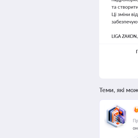
та створит
Ці зміни ві
забезпечуюч
LIGA ZAKON
Теми, які мож
Пр
он