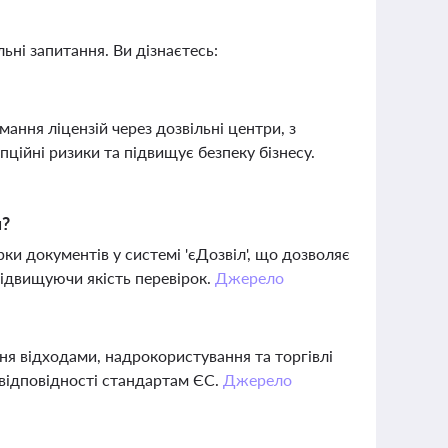
ьні запитання. Ви дізнаєтесь:
ання ліцензій через дозвільні центри, з
ійні ризики та підвищує безпеку бізнесу.
я?
ки документів у системі 'єДозвіл', що дозволяє
ідвищуючи якість перевірок.
Джерело
я відходами, надрокористування та торгівлі
відповідності стандартам ЄС.
Джерело