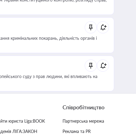
ння кримінальних покарань, діяльність органів і
опейського суду з прав людини, які впливають на
Співробітництво
айти юриста Liga:BOOK
Партнерська мережа
адемія ЛІГА:ЗАКОН
Реклама та PR