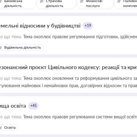
Банківська
Страхова
Фінансові
Паливн
діяльність
діяльність
послуги
компле
емельні відносини у будівництві
+19
о що тема:
Тема охоплює правове регулювання підготовки, здійсненн
Будівельна діяльність
езонансний проєкт Цивільного кодексу: реакції та кр
о що тема:
Тема охоплює оновлення та реформування цивільного за
гулювання майнових і немайнових прав, договірних відносин та прав
ища освіта
+45
о що тема:
Тема охоплює правове регулювання системи вищої освіти, о
Освіта