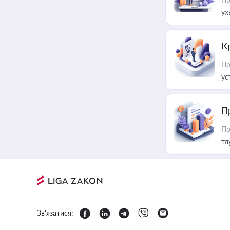
ух
К
Пр
ус
П
Пр
тл
Зв'язатися: