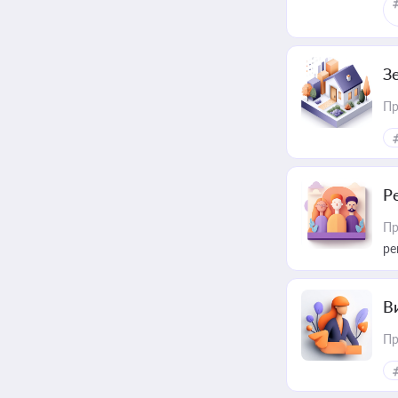
З
Пр
Р
Пр
ре
В
Пр