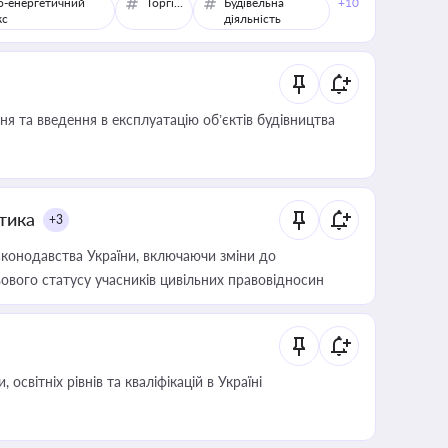
о-енергетичний
Торгівля
Будівельна
+10
кс
діяльність
я та введення в експлуатацію об’єктів будівництва
итика
+3
конодавства України, включаючи зміни до
ового статусу учасників цивільних правовідносин
світніх рівнів та кваліфікацій в Україні