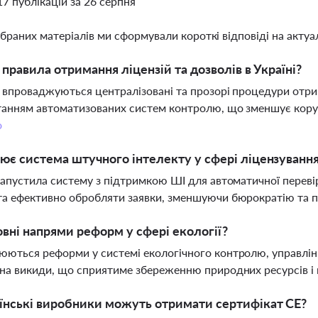
17 публікацій за 26 серпня
ібраних матеріалів ми сформували короткі відповіді на актуал
і правила отримання ліцензій та дозволів в Україні?
і впроваджуються централізовані та прозорі процедури отрим
анням автоматизованих систем контролю, що зменшує корупц
о
ює система штучного інтелекту у сфері ліцензуванн
запустила систему з підтримкою ШІ для автоматичної перевір
а ефективно обробляти заявки, зменшуючи бюрократію та п
овні напрями реформ у сфері екології?
ються реформи у системі екологічного контролю, управлінн
на викиди, що сприятиме збереженню природних ресурсів і 
їнські виробники можуть отримати сертифікат СЕ?