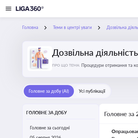
Головна
Теми в центрі уваги
Дозвільна діяль
Дозвільна діяльність
Процедури отримання та кон
ПРО ЩО ТЕМА:
змінами у законодавстві, щ
Головне за добу (AI)
Усі публікації
ГОЛОВНЕ ЗА ДОБУ
Головне за 
Головне за сьогодні
Опрацьова
05 серпня 2026