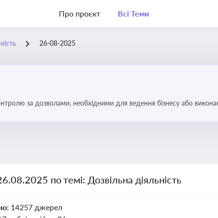
Про проєкт
Всі Теми
ність
26-08-2025
тролю за дозволами, необхідними для ведення бізнесу або виконанн
об уникнути порушень та забезпечити відповідність вимогам регулят
26.08.2025 по темі: Дозвільна діяльність
но:
14257 джерел