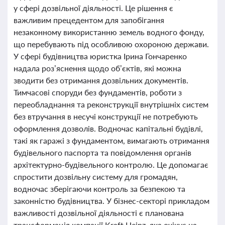
у сфері дозвільної діяльності. Це рішення є
важливим прецедентом для запобігання
незаконному використанню земель водного фонду,
що перебувають під особливою охороною держави.
У сфері будівництва юристка Ірина Гончаренко
надала роз’яснення щодо об’єктів, які можна
зводити без отримання дозвільних документів.
Тимчасові споруди без фундаментів, роботи з
переобладнання та реконструкції внутрішніх систем
без втручання в несучі конструкції не потребують
оформлення дозволів. Водночас капітальні будівлі,
такі як гаражі з фундаментом, вимагають отримання
будівельного паспорта та повідомлення органів
архітектурно-будівельного контролю. Це допомагає
спростити дозвільну систему для громадян,
водночас зберігаючи контроль за безпекою та
законністю будівництва. У бізнес-секторі прикладом
важливості дозвільної діяльності є планована
трансформація компанії Kraft Heinz, яка очікує на