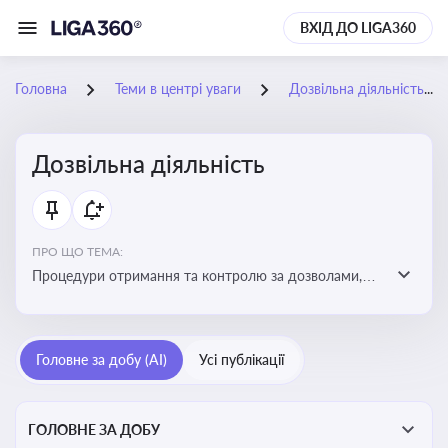
ВХІД ДО LIGA360
Головна
Теми в центрі уваги
Дозвільна діяльність
Дозвільна діяльність
ПРО ЩО ТЕМА:
Процедури отримання та контролю за дозволами,
необхідними для ведення бізнесу або виконання
певних видів робіт. Важливо слідкувати за змінами у
законодавстві, щоб уникнути порушень та
Головне за добу (AI)
Усі публікації
забезпечити відповідність вимогам регуляторних
органів
ГОЛОВНЕ ЗА ДОБУ