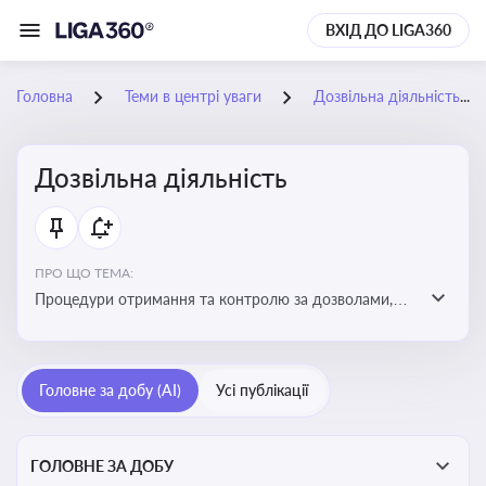
ВХІД ДО LIGA360
Головна
Теми в центрі уваги
Дозвільна діяльність
Дозвільна діяльність
ПРО ЩО ТЕМА:
Процедури отримання та контролю за дозволами,
необхідними для ведення бізнесу або виконання
певних видів робіт. Важливо слідкувати за змінами у
законодавстві, щоб уникнути порушень та
Головне за добу (AI)
Усі публікації
забезпечити відповідність вимогам регуляторних
органів
ГОЛОВНЕ ЗА ДОБУ