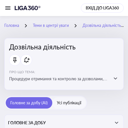
ВХІД ДО LIGA360
Головна
Теми в центрі уваги
Дозвільна діяльність
Дозвільна діяльність
ПРО ЩО ТЕМА:
Процедури отримання та контролю за дозволами,
необхідними для ведення бізнесу або виконання
певних видів робіт. Важливо слідкувати за змінами у
законодавстві, щоб уникнути порушень та
Головне за добу (AI)
Усі публікації
забезпечити відповідність вимогам регуляторних
органів
ГОЛОВНЕ ЗА ДОБУ