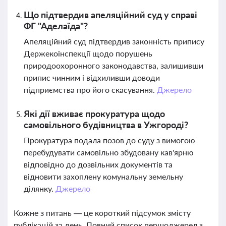
Що підтвердив апеляційний суд у справі
ФГ "Аделаїда"?
Апеляційний суд підтвердив законність припису
Держекоінспекції щодо порушень
природоохоронного законодавства, залишивши
припис чинним і відхиливши доводи
підприємства про його скасування.
Джерело
Які дії вживає прокуратура щодо
самовільного будівництва в Ужгороді?
Прокуратура подала позов до суду з вимогою
перебудувати самовільно збудовану кав'ярню
відповідно до дозвільних документів та
відновити захоплену комунальну земельну
ділянку.
Джерело
Кожне з питань — це короткий підсумок змісту
публікацій за день. Повний список першоджерел з