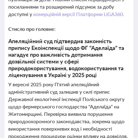
посиланнями та розширений підсумок за добу
доступні у
комерційній версії Платформи LIGA360.
Стисло про головне:
Апеляційний суд підтвердив законність
припису Екоінспекції щодо ФГ "Аделаїда" та
нагадує про важливість дотримання
дозвільної системи у сфері
природокористування, водокористування та
ліцензування в Україні у 2025 році
У вересні 2025 року П'ятий апеляційний
адміністративний суд залишив у силі припис
Державної екологічної інспекції Поліського округу
щодо фермерського господарства "Аделаїда" на
Житомирщині. Перевірка виявила порушення
природоохоронного законодавства, зокрема щодо
використання поверхневих вод і необхідності
проходження процедури оцінки впливу на довкілля,