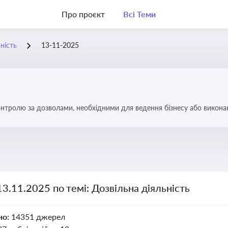
Про проєкт
Всі Теми
ність
13-11-2025
тролю за дозволами, необхідними для ведення бізнесу або виконанн
об уникнути порушень та забезпечити відповідність вимогам регулят
13.11.2025 по темі: Дозвільна діяльність
но:
14351 джерел