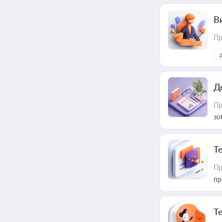
В
Пр
Д
Пр
зо
T
Пр
пр
T