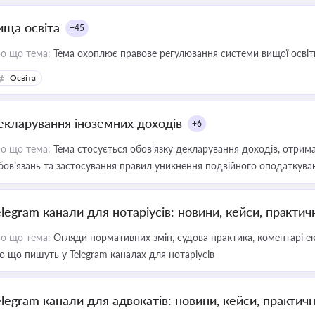
ища освіта
+45
о що тема:
Тема охоплює правове регулювання системи вищої освіти, о
Освіта
екларування іноземних доходів
+6
о що тема:
Тема стосується обов’язку декларування доходів, отрим
бов’язань та застосування правил уникнення подвійного оподаткува
elegram канали для нотаріусів: новини, кейси, практич
о що тема:
Огляди нормативних змін, судова практика, коментарі екс
о що пишуть у Telegram каналах для нотаріусів
elegram канали для адвокатів: новини, кейси, практич