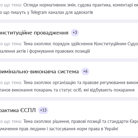
о що тема:
Огляди нормативних змін, судова практика, коментарі екс
о що пишуть у Telegram каналах для адвокатів
онституційне провадження
+3
о що тема:
Тема охоплює порядок здійснення Конституційним Судом
валення актів і формування правових позицій
римінально-виконавча система
+6
о що тема:
Тема охоплює організацію та правове регулювання викона
танов виконання покарань та статус осіб, які відбувають покарання
рактика ЄСПЛ
+13
о що тема:
Тема охоплює рішення, правові позиції та стандарти Євр
умачення прав людини і застосування норм права в Україні