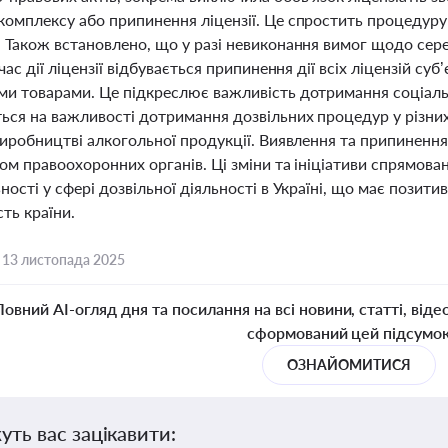
омплексу або припинення ліцензії. Це спростить процедуру п
. Також встановлено, що у разі невиконання вимог щодо сер
 час дії ліцензії відбувається припинення дії всіх ліцензій с
и товарами. Це підкреслює важливість дотримання соціальни
ься на важливості дотримання дозвільних процедур у різних
виробництві алкогольної продукції. Виявлення та припинення
ом правоохоронних органів. Ці зміни та ініціативи спрямова
ності у сфері дозвільної діяльності в Україні, що має позити
ть країни.
,
13 листопада 2025
Повний AI-огляд дня та посилання на всі новини, статті, віде
сформований цей підсумо
ОЗНАЙОМИТИСЯ
уть вас зацікавити: