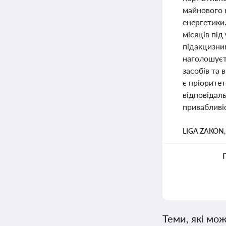
майнового к
енергетики
місяців під
підакцизним
наголошуєт
засобів та 
є пріоритет
відповідаль
привабливіс
LIGA ZAKON
Теми, які мож