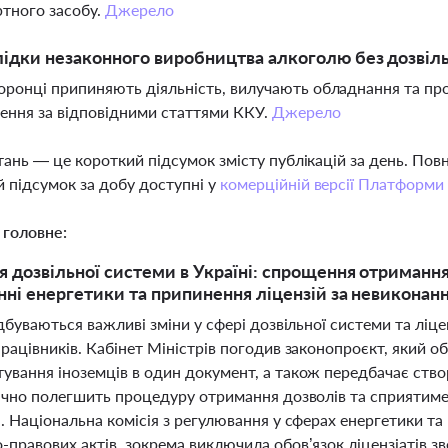
тного засобу.
Джерело
лідки незаконного виробництва алкоголю без дозвіл
ронці припиняють діяльність, вилучають обладнання та пр
ння за відповідними статтями ККУ.
Джерело
тань — це короткий підсумок змісту публікацій за день. По
 підсумок за добу доступні у
комерційній версії Платформи
 головне:
 дозвільної системи в Україні: спрощення отримання 
нні енергетики та припинення ліцензій за невиконан
ідбуваються важливі зміни у сфері дозвільної системи та ліце
рацівників. Кабінет Міністрів погодив законопроєкт, який о
ування іноземців в один документ, а також передбачає ст
начно полегшить процедуру отримання дозволів та сприятиме
. Національна комісія з регулювання у сферах енергетики та
правових актів, зокрема виключила обов’язок ліцензіатів зве