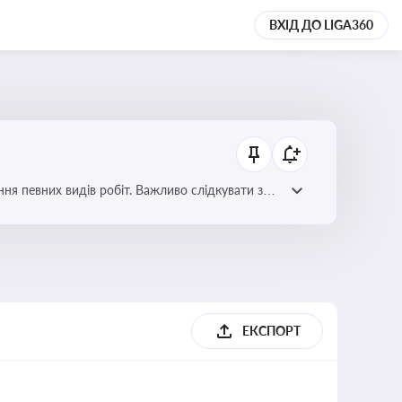
ВХІД ДО LIGA360
я певних видів робіт. Важливо слідкувати за
орних органів
ЕКСПОРТ