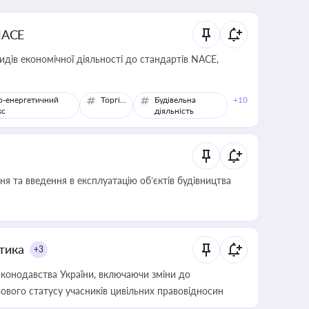
NACE
идів економічної діяльності до стандартів NACE,
о-енергетичний
Торгівля
Будівельна
+10
кс
діяльність
я та введення в експлуатацію об’єктів будівництва
итика
+3
конодавства України, включаючи зміни до
ового статусу учасників цивільних правовідносин