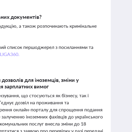
ьних документів?
одукцію, а також розпочинають кримінальне
вний список першоджерел з посиланнями та
 LIGA360.
дозволів для іноземців, зміни у
ня зарплатних вимог
нзування, що стосуються як бізнесу, так і
б’єднує дозвіл на проживання та
ворення онлайн-порталу для спрощення подання
 залученню іноземних фахівців до українського
 комунальних послуг внесла зміни до 18
ртатися з заявою про перевірку у разі передачі