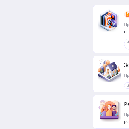
Пр
он
З
Пр
Р
Пр
ре