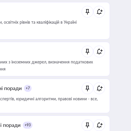
світніх рівнів та кваліфікацій в Україні
аних з іноземних джерел, визначення податкових
ння
ні поради
+7
пертів, юридичні алгоритми, правові новини - все,
ні поради
+93