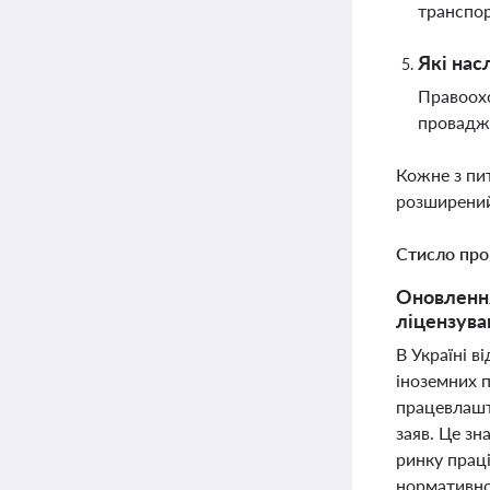
транспор
Які нас
Правоохо
провадже
Кожне з пи
розширений
Стисло про
Оновлення
ліцензува
В Україні в
іноземних п
працевлашт
заяв. Це з
ринку праці
нормативно-