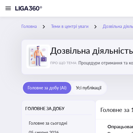
Головна
Теми в центрі уваги
Дозвільна діяль
Дозвільна діяльність
Процедури отримання та кон
ПРО ЩО ТЕМА:
змінами у законодавстві, щ
Головне за добу (AI)
Усі публікації
ГОЛОВНЕ ЗА ДОБУ
Головне за 
Головне за сьогодні
Опрацьова
05 серпня 2026