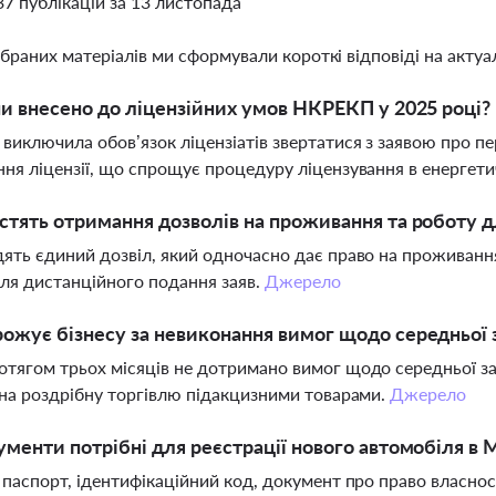
37 публікацій за 13 листопада
ібраних матеріалів ми сформували короткі відповіді на актуал
ни внесено до ліцензійних умов НКРЕКП у 2025 році?
иключила обов’язок ліцензіатів звертатися з заявою про пе
ня ліцензії, що спрощує процедуру ліцензування в енергети
стять отримання дозволів на проживання та роботу дл
ять єдиний дозвіл, який одночасно дає право на проживанн
ля дистанційного подання заяв.
Джерело
ожує бізнесу за невиконання вимог щодо середньої 
тягом трьох місяців не дотримано вимог щодо середньої зар
 на роздрібну торгівлю підакцизними товарами.
Джерело
ументи потрібні для реєстрації нового автомобіля в
 паспорт, ідентифікаційний код, документ про право власност