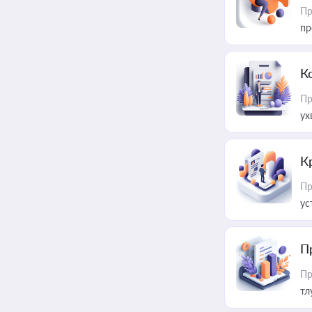
Пр
пр
К
Пр
ух
К
Пр
ус
П
Пр
тл