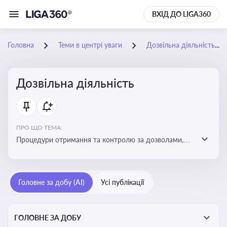
ВХІД ДО LIGA360
Головна
Теми в центрі уваги
Дозвільна діяльність
Дозвільна діяльність
ПРО ЩО ТЕМА:
Процедури отримання та контролю за дозволами,
необхідними для ведення бізнесу або виконання
певних видів робіт. Важливо слідкувати за змінами у
законодавстві, щоб уникнути порушень та
Головне за добу (AI)
Усі публікації
забезпечити відповідність вимогам регуляторних
органів
ГОЛОВНЕ ЗА ДОБУ