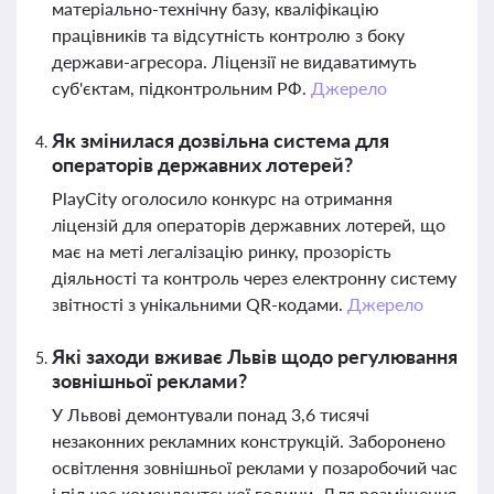
матеріально-технічну базу, кваліфікацію
працівників та відсутність контролю з боку
держави-агресора. Ліцензії не видаватимуть
суб'єктам, підконтрольним РФ.
Джерело
Як змінилася дозвільна система для
операторів державних лотерей?
PlayCity оголосило конкурс на отримання
ліцензій для операторів державних лотерей, що
має на меті легалізацію ринку, прозорість
діяльності та контроль через електронну систему
звітності з унікальними QR-кодами.
Джерело
Які заходи вживає Львів щодо регулювання
зовнішньої реклами?
У Львові демонтували понад 3,6 тисячі
незаконних рекламних конструкцій. Заборонено
освітлення зовнішньої реклами у позаробочий час
і під час комендантської години. Для розміщення