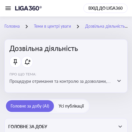
ВХІД ДО LIGA360
Головна
Теми в центрі уваги
Дозвільна діяльність
Дозвільна діяльність
ПРО ЩО ТЕМА:
Процедури отримання та контролю за дозволами,
необхідними для ведення бізнесу або виконання
певних видів робіт. Важливо слідкувати за змінами у
законодавстві, щоб уникнути порушень та
Головне за добу (AI)
Усі публікації
забезпечити відповідність вимогам регуляторних
органів
ГОЛОВНЕ ЗА ДОБУ