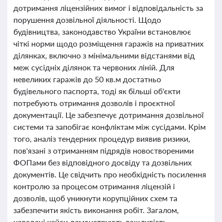
дотримання ліцензійних вимог і відповідальність за
порушення дозвільної діяльності. Щодо
будівництва, законодавство України встановлює
чіткі норми щодо розміщення гаражів на приватних
ділянках, включно з мінімальними відстанями від
меж сусідніх ділянок та червоних ліній. Для
невеликих гаражів до 50 кв.м достатньо
будівельного паспорта, тоді як більші об'єкти
потребують отримання дозволів і проєктної
документації. Це забезпечує дотримання дозвільної
системи та запобігає конфліктам між сусідами. Крім
того, аналіз тендерних процедур виявив ризики,
пов'язані з отриманням підрядів новоствореними
ФОПами без відповідного досвіду та дозвільних
документів. Це свідчить про необхідність посилення
контролю за процесом отримання ліцензій і
дозволів, щоб уникнути корупційних схем та
забезпечити якість виконання робіт. Загалом,
наведені кейси демонструють важливість