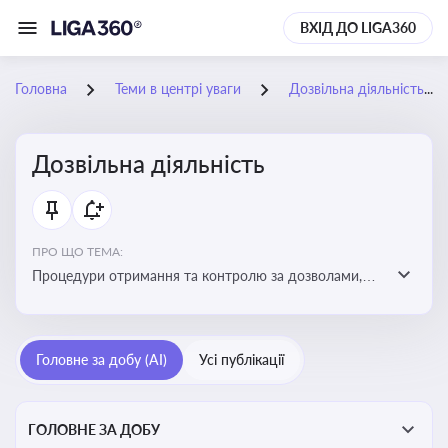
ВХІД ДО LIGA360
Головна
Теми в центрі уваги
Дозвільна діяльність
Дозвільна діяльність
ПРО ЩО ТЕМА:
Процедури отримання та контролю за дозволами,
необхідними для ведення бізнесу або виконання
певних видів робіт. Важливо слідкувати за змінами у
законодавстві, щоб уникнути порушень та
Головне за добу (AI)
Усі публікації
забезпечити відповідність вимогам регуляторних
органів
ГОЛОВНЕ ЗА ДОБУ