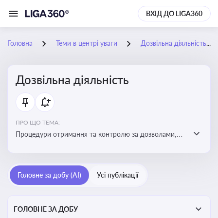
ВХІД ДО LIGA360
Головна
Теми в центрі уваги
Дозвільна діяльність
Дозвільна діяльність
ПРО ЩО ТЕМА:
Процедури отримання та контролю за дозволами,
необхідними для ведення бізнесу або виконання
певних видів робіт. Важливо слідкувати за змінами у
законодавстві, щоб уникнути порушень та
Головне за добу (AI)
Усі публікації
забезпечити відповідність вимогам регуляторних
органів
ГОЛОВНЕ ЗА ДОБУ