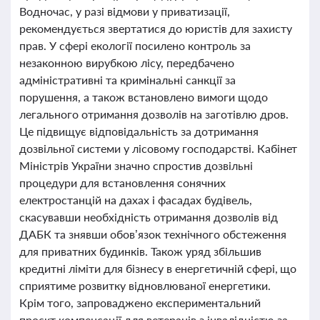
Водночас, у разі відмови у приватизації,
рекомендується звертатися до юристів для захисту
прав. У сфері екології посилено контроль за
незаконною вирубкою лісу, передбачено
адміністративні та кримінальні санкції за
порушення, а також встановлено вимоги щодо
легального отримання дозволів на заготівлю дров.
Це підвищує відповідальність за дотримання
дозвільної системи у лісовому господарстві. Кабінет
Міністрів України значно спростив дозвільні
процедури для встановлення сонячних
електростанцій на дахах і фасадах будівель,
скасувавши необхідність отримання дозволів від
ДАБК та знявши обов’язок технічного обстеження
для приватних будинків. Також уряд збільшив
кредитні ліміти для бізнесу в енергетичній сфері, що
сприятиме розвитку відновлюваної енергетики.
Крім того, запроваджено експериментальний
проєкт компенсації для ветеранів з інвалідністю за