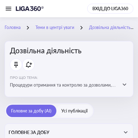
ВХІД ДО LIGA360
Головна
Теми в центрі уваги
Дозвільна діяльність
Дозвільна діяльність
ПРО ЩО ТЕМА:
Процедури отримання та контролю за дозволами,
необхідними для ведення бізнесу або виконання
певних видів робіт. Важливо слідкувати за змінами у
законодавстві, щоб уникнути порушень та
Головне за добу (AI)
Усі публікації
забезпечити відповідність вимогам регуляторних
органів
ГОЛОВНЕ ЗА ДОБУ