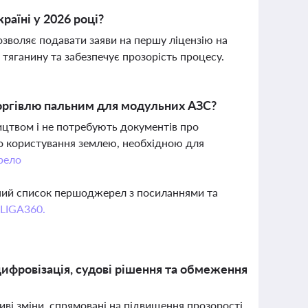
раїні у 2026 році?
зволяє подавати заяви на першу ліцензію на
тяганину та забезпечує прозорість процесу.
торгівлю пальним для модульних АЗС?
ицтвом і не потребують документів про
во користування землею, необхідною для
рело
вний список першоджерел з посиланнями та
 LIGA360.
 цифровізація, судові рішення та обмеження
иві зміни, спрямовані на підвищення прозорості,