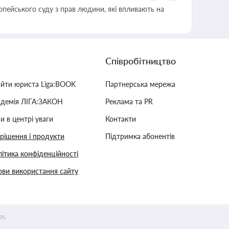
опейського суду з прав людини, які впливають на
Співробітництво
айти юриста Liga:BOOK
Партнерська мережа
адемія ЛІГА:ЗАКОН
Реклама та PR
и в центрі уваги
Контакти
 рішення і продукти
Підтримка абонентів
ітика конфіденційності
ви використання сайту
26.