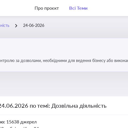
Про проєкт
Всі Теми
ність
24-06-2026
тролю за дозволами, необхідними для ведення бізнесу або виконанн
об уникнути порушень та забезпечити відповідність вимогам регулят
24.06.2026 по темі: Дозвільна діяльність
но:
15638 джерел