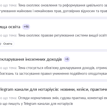
о що тема:
Тема охоплює оновлення та реформування цивільного за
гулювання майнових і немайнових прав, договірних відносин та прав
ища освіта
+46
о що тема:
Тема охоплює правове регулювання системи вищої освіти, о
Освіта
екларування іноземних доходів
+6
о що тема:
Тема стосується обов’язку декларування доходів, отрим
бов’язань та застосування правил уникнення подвійного оподаткува
elegram канали для нотаріусів: новини, кейси, практич
о що тема:
Огляди нормативних змін, судова практика, коментарі екс
о що пишуть у Telegram каналах для нотаріусів