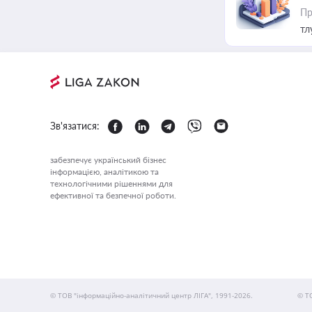
Пр
тл
Зв'язатися:
забезпечує український бізнес
інформацією, аналітикою та
технологічними рішеннями для
ефективної та безпечної роботи.
© ТОВ "інформаційно-аналітичний центр ЛІГА", 1991-2026.
© Т