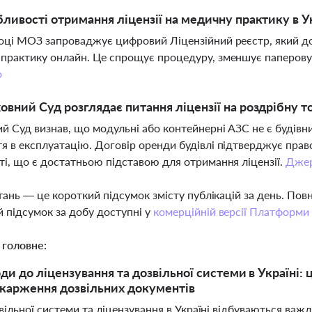
бливості отримання ліцензії на медичну практику в Ук
оці МОЗ запроваджує цифровий Ліцензійний реєстр, який до
практику онлайн. Це спрощує процедуру, зменшує паперову 
о
овний Суд розглядає питання ліцензії на роздрібну 
й Суд визнав, що модульні або контейнерні АЗС не є будівн
я в експлуатацію. Договір оренди будівлі підтверджує пра
ті, що є достатньою підставою для отримання ліцензії.
Дже
тань — це короткий підсумок змісту публікацій за день. По
 підсумок за добу доступні у
комерційній версії Платформи
 головне:
оди до ліцензування та дозвільної системи в Україні:
скарження дозвільних документів
вільної системи та ліцензування в Україні відбуваються важл