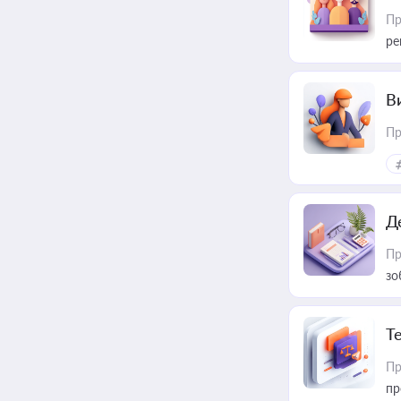
Пр
ре
В
Пр
Д
Пр
зо
T
Пр
пр