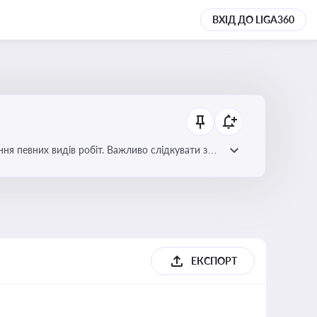
ВХІД ДО LIGA360
я певних видів робіт. Важливо слідкувати за
орних органів
ЕКСПОРТ