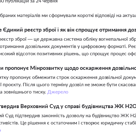
60 публікацій за 24 червня
ібраних матеріалів ми сформували короткі відповіді на актуал
 Єдиний реєстр зброї і як він спрощує отримання до
еєстр зброї — це державна система обліку вогнепальної збр
 отримання дозвільних документів у цифровому форматі. Реє
високий відсоток позитивних рішень, що спрощує процес оф
ни пропонує Мінрозвитку щодо оскарження дозвільно
тку пропонує обмежити строк оскарження дозвільної докумен
ії проєкту. Після цього терміну дозвіл не зможе бути скасов
та зовнішнього тиску.
Джерело
вердив Верховний Суд у справі будівництва ЖК H2O
й Суд підтвердив законність дозволу на будівництво ЖК H
ктивістів. Це рішення є остаточним і створює юридичну стабі
о