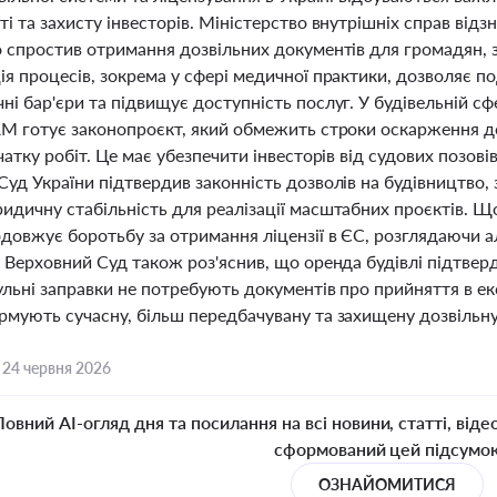
і та захисту інвесторів. Міністерство внутрішніх справ відз
о спростив отримання дозвільних документів для громадян, 
я процесів, зокрема у сфері медичної практики, дозволяє по
і бар'єри та підвищує доступність послуг. У будівельній сф
АМ готує законопроєкт, який обмежить строки оскарження до
чатку робіт. Це має убезпечити інвесторів від судових позові
Суд України підтвердив законність дозволів на будівництво
идичну стабільність для реалізації масштабних проєктів. Щ
одовжує боротьбу за отримання ліцензії в ЄС, розглядаючи а
. Верховний Суд також роз'яснив, що оренда будівлі підтве
льні заправки не потребують документів про прийняття в ек
мують сучасну, більш передбачувану та захищену дозвільну 
,
24 червня 2026
Повний AI-огляд дня та посилання на всі новини, статті, віде
сформований цей підсумо
ОЗНАЙОМИТИСЯ