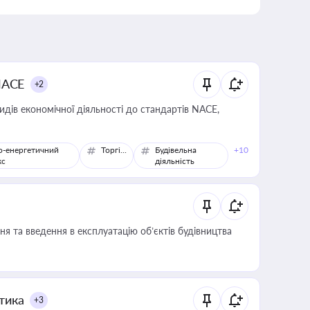
NACE
+2
идів економічної діяльності до стандартів NACE,
о-енергетичний
Торгівля
Будівельна
+10
кс
діяльність
я та введення в експлуатацію об’єктів будівництва
итика
+3