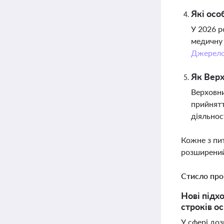
Які осо
У 2026 р
медичну 
Джерел
Як Верх
Верховни
прийнятт
діяльнос
Кожне з пи
розширений
Стисло про
Нові підх
строків о
У сфері доз