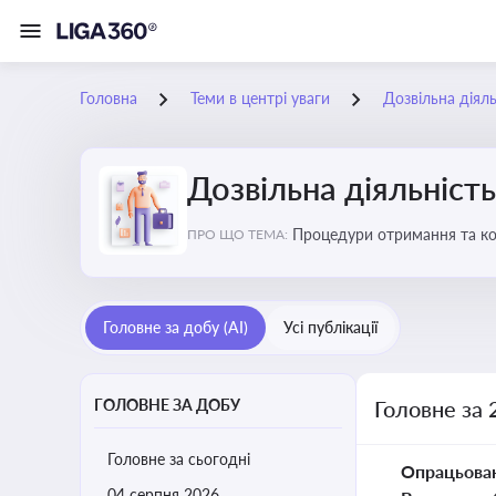
Головна
Теми в центрі уваги
Дозвільна діяль
Дозвільна діяльність
Процедури отримання та кон
ПРО ЩО ТЕМА:
змінами у законодавстві, щ
Головне за добу (AI)
Усі публікації
ГОЛОВНЕ ЗА ДОБУ
Головне за 
Головне за сьогодні
Опрацьова
04 серпня 2026