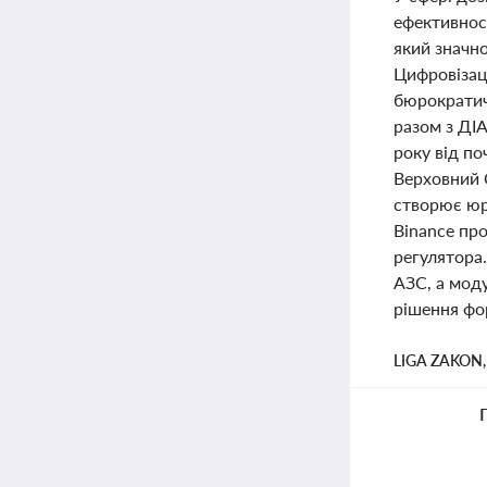
ефективност
який значн
Цифровізаці
бюрократичн
разом з ДІ
року від по
Верховний 
створює юр
Binance пр
регулятора
АЗС, а моду
рішення фор
LIGA ZAKON