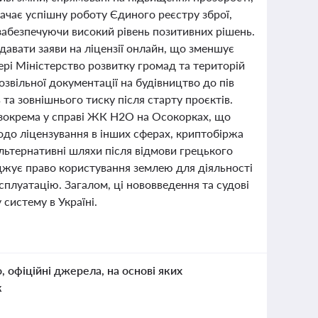
начає успішну роботу Єдиного реєстру зброї,
забезпечуючи високий рівень позитивних рішень.
давати заяви на ліцензії онлайн, що зменшує
ері Міністерство розвитку громад та територій
звільної документації на будівництво до пів
в та зовнішнього тиску після старту проєктів.
, зокрема у справі ЖК H2O на Осокорках, що
одо ліцензування в інших сферах, криптобіржа
льтернативні шляхи після відмови грецького
рджує право користування землею для діяльності
сплуатацію. Загалом, ці нововведення та судові
систему в Україні.
о, офіційні джерела, на основі яких
к