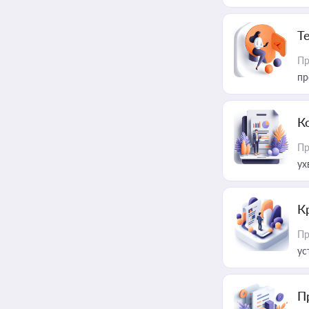
T
Пр
пр
К
Пр
ух
К
Пр
ус
П