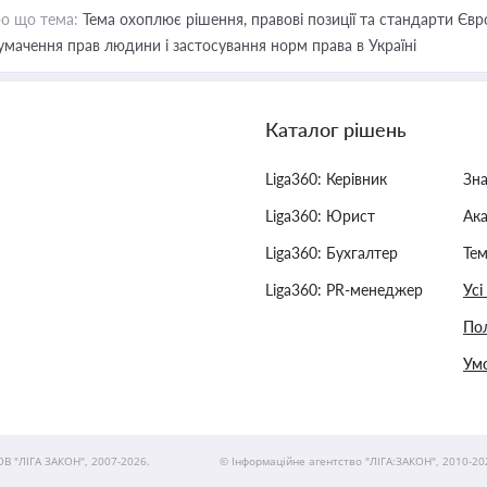
о що тема:
Тема охоплює рішення, правові позиції та стандарти Євр
умачення прав людини і застосування норм права в Україні
Каталог рішень
Liga360: Керівник
Зн
Liga360: Юрист
Ак
Liga360: Бухгалтер
Тем
Liga360: PR-менеджер
Усі
Пол
Умо
ОВ "ЛІГА ЗАКОН", 2007-2026.
© Інформаційне агентство "ЛІГА:ЗАКОН", 2010-20