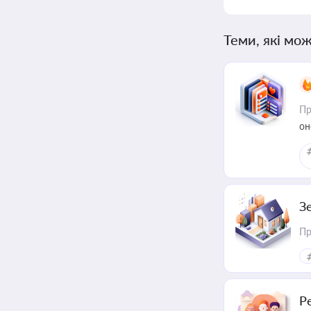
Теми, які мож
Пр
он
З
Пр
Р