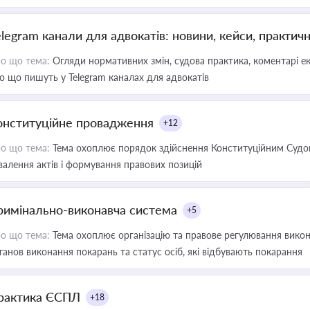
elegram канали для адвокатів: новини, кейси, практич
о що тема:
Огляди нормативних змін, судова практика, коментарі екс
о що пишуть у Telegram каналах для адвокатів
онституційне провадження
+12
о що тема:
Тема охоплює порядок здійснення Конституційним Судом
валення актів і формування правових позицій
римінально-виконавча система
+5
о що тема:
Тема охоплює організацію та правове регулювання викона
танов виконання покарань та статус осіб, які відбувають покарання
рактика ЄСПЛ
+18