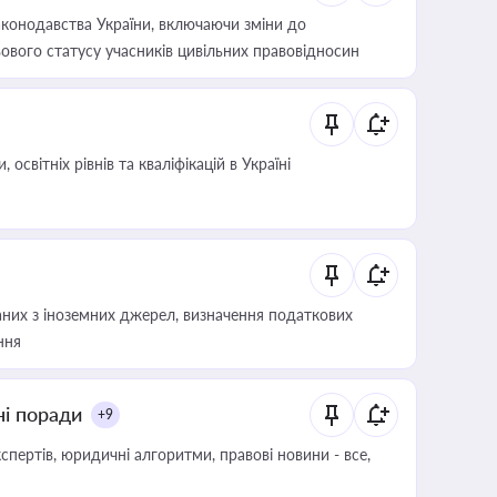
конодавства України, включаючи зміни до
ового статусу учасників цивільних правовідносин
світніх рівнів та кваліфікацій в Україні
аних з іноземних джерел, визначення податкових
ння
ні поради
+9
пертів, юридичні алгоритми, правові новини - все,