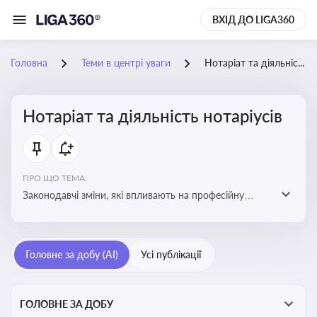
ВХІД ДО LIGA360
Головна
Теми в центрі уваги
Нотаріат та діяльність нотаріусів
Нотаріат та діяльність нотаріусів
ПРО ЩО ТЕМА:
Законодавчі зміни, які впливають на професійну
діяльність нотаріусів. Реальні кейси, які дозволяють
уникнути правових помилок
Головне за добу (AI)
Усі публікації
ГОЛОВНЕ ЗА ДОБУ