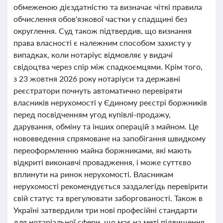
обмеженою дієздатністю та визначає чіткі правила
обчислення обов'язкової частки у спадщині без
округлення. Суд також підтвердив, що визнання
права власності є належним способом захисту у
випадках, коли нотаріус відмовляє у видачі
свідоцтва через спір між спадкоємцями. Крім того,
з 23 жовтня 2026 року нотаріуси та державні
реєстратори почнуть автоматично перевіряти
власників нерухомості у Єдиному реєстрі боржників
перед посвідченням угод купівлі-продажу,
дарування, обміну та інших операцій з майном. Це
нововведення спрямоване на запобігання швидкому
переоформленню майна боржниками, які мають
відкриті виконавчі провадження, і може суттєво
вплинути на ринок нерухомості. Власникам
нерухомості рекомендується заздалегідь перевірити
свій статус та врегулювати заборгованості. Також в
Україні затвердили три нові професійні стандарти
для нотаріальної сфери, що має на меті підвищення