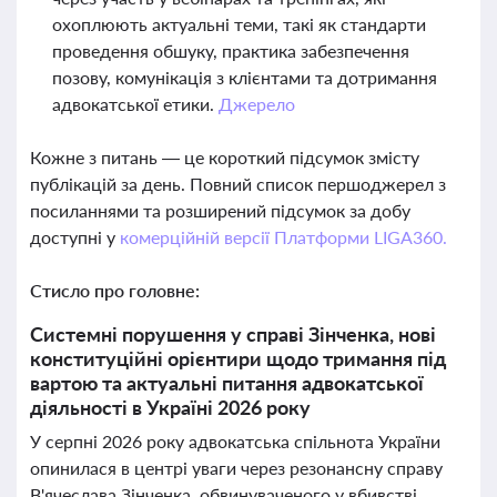
охоплюють актуальні теми, такі як стандарти
проведення обшуку, практика забезпечення
позову, комунікація з клієнтами та дотримання
адвокатської етики.
Джерело
Кожне з питань — це короткий підсумок змісту
публікацій за день. Повний список першоджерел з
посиланнями та розширений підсумок за добу
доступні у
комерційній версії Платформи LIGA360.
Стисло про головне:
Системні порушення у справі Зінченка, нові
конституційні орієнтири щодо тримання під
вартою та актуальні питання адвокатської
діяльності в Україні 2026 року
У серпні 2026 року адвокатська спільнота України
опинилася в центрі уваги через резонансну справу
В'ячеслава Зінченка, обвинуваченого у вбивстві