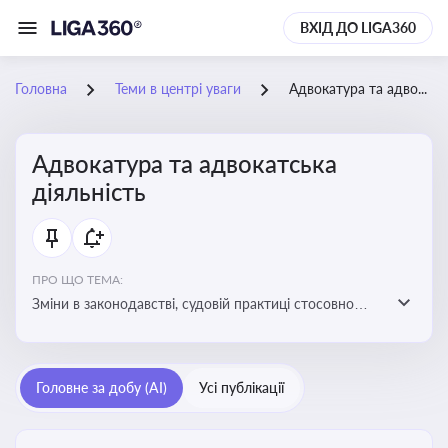
ВХІД ДО LIGA360
Головна
Теми в центрі уваги
Адвокатура та адвокатська діяльність
Адвокатура та адвокатська
діяльність
ПРО ЩО ТЕМА:
Зміни в законодавстві, судовій практиці стосовно
адвокатури. Новини, що стосуються прав адвокатів
та етики їхньої роботи
Головне за добу (AI)
Усі публікації