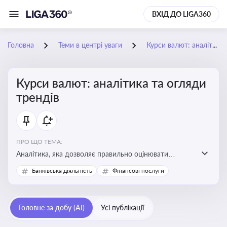
ВХІД ДО LIGA360
Головна
Теми в центрі уваги
Курси валют: аналітика та огляди трендів
Курси валют: аналітика та огляди
трендів
ПРО ЩО ТЕМА:
Аналітика, яка дозволяє правильно оцінювати
фінансові ризики та планувати витрати. Зміни в
Банківська діяльність
Фінансові послуги
курсах валют можуть вплинути на собівартість
продукції, ціни та прибутковість компанії
Головне за добу (AI)
Усі публікації