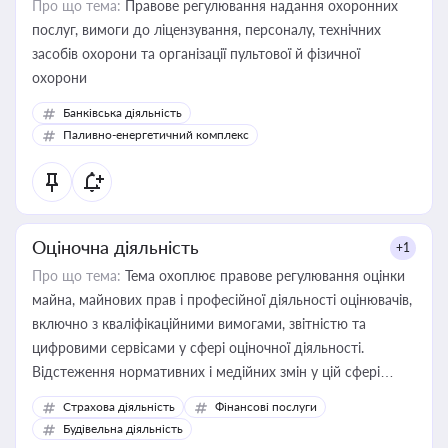
Про що тема:
Правове регулювання надання охоронних
послуг, вимоги до ліцензування, персоналу, технічних
засобів охорони та організації пультової й фізичної
охорони
Банківська діяльність
Паливно-енергетичний комплекс
Оціночна діяльність
+1
Про що тема:
Тема охоплює правове регулювання оцінки
майна, майнових прав і професійної діяльності оцінювачів,
включно з кваліфікаційними вимогами, звітністю та
цифровими сервісами у сфері оціночної діяльності.
Відстеження нормативних і медійних змін у цій сфері
корисне для власника бізнесу, керівника, юриста або
Страхова діяльність
Фінансові послуги
бухгалтера під час оподаткування, приватизації, оренди
Будівельна діяльність
державного майна, корпоративних угод і перевірки