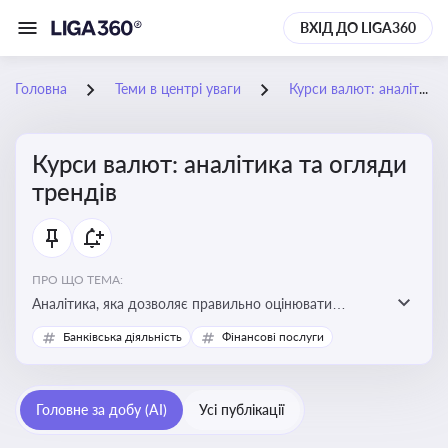
ВХІД ДО LIGA360
Головна
Теми в центрі уваги
Курси валют: аналітика та огляди трендів
Курси валют: аналітика та огляди
трендів
ПРО ЩО ТЕМА:
Аналітика, яка дозволяє правильно оцінювати
фінансові ризики та планувати витрати. Зміни в
Банківська діяльність
Фінансові послуги
курсах валют можуть вплинути на собівартість
продукції, ціни та прибутковість компанії
Головне за добу (AI)
Усі публікації