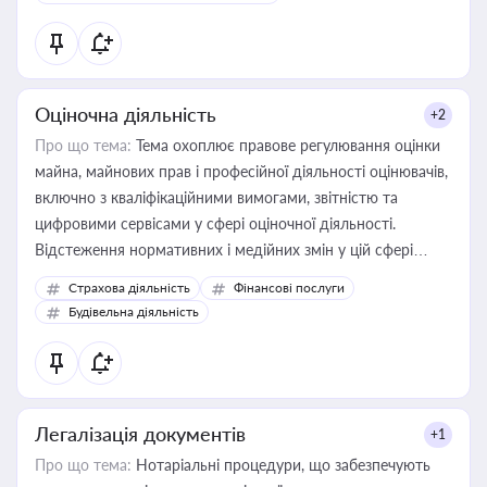
Оціночна діяльність
+2
Про що тема:
Тема охоплює правове регулювання оцінки
майна, майнових прав і професійної діяльності оцінювачів,
включно з кваліфікаційними вимогами, звітністю та
цифровими сервісами у сфері оціночної діяльності.
Відстеження нормативних і медійних змін у цій сфері
корисне для власника бізнесу, керівника, юриста або
Страхова діяльність
Фінансові послуги
бухгалтера під час оподаткування, приватизації, оренди
Будівельна діяльність
державного майна, корпоративних угод і перевірки
статусу суб'єктів оціночної діяльності
Легалізація документів
+1
Про що тема:
Нотаріальні процедури, що забезпечують