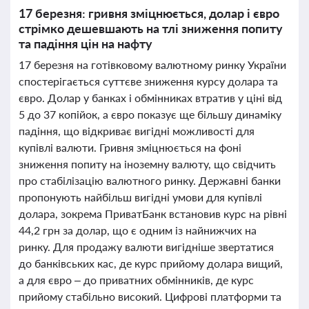
17 березня: гривня зміцнюється, долар і євро
стрімко дешевшають на тлі зниження попиту
та падіння цін на нафту
17 березня на готівковому валютному ринку України
спостерігається суттєве зниження курсу долара та
євро. Долар у банках і обмінниках втратив у ціні від
5 до 37 копійок, а євро показує ще більшу динаміку
падіння, що відкриває вигідні можливості для
купівлі валюти. Гривня зміцнюється на фоні
зниження попиту на іноземну валюту, що свідчить
про стабілізацію валютного ринку. Державні банки
пропонують найбільш вигідні умови для купівлі
долара, зокрема ПриватБанк встановив курс на рівні
44,2 грн за долар, що є одним із найнижчих на
ринку. Для продажу валюти вигідніше звертатися
до банківських кас, де курс прийому долара вищий,
а для євро – до приватних обмінників, де курс
прийому стабільно високий. Цифрові платформи та