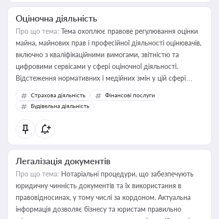
Оціночна діяльність
Про що тема:
Тема охоплює правове регулювання оцінки
майна, майнових прав і професійної діяльності оцінювачів,
включно з кваліфікаційними вимогами, звітністю та
цифровими сервісами у сфері оціночної діяльності.
Відстеження нормативних і медійних змін у цій сфері
корисне для власника бізнесу, керівника, юриста або
Страхова діяльність
Фінансові послуги
бухгалтера під час оподаткування, приватизації, оренди
Будівельна діяльність
державного майна, корпоративних угод і перевірки
статусу суб'єктів оціночної діяльності
Легалізація документів
Про що тема:
Нотаріальні процедури, що забезпечують
юридичну чинність документів та їх використання в
правовідносинах, у тому числі за кордоном. Актуальна
інформація дозволяє бізнесу та юристам правильно