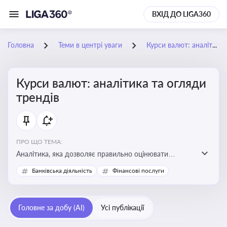
ВХІД ДО LIGA360
Головна
Теми в центрі уваги
Курси валют: аналітика та огляди трендів
Курси валют: аналітика та огляди
трендів
ПРО ЩО ТЕМА:
Аналітика, яка дозволяє правильно оцінювати
фінансові ризики та планувати витрати. Зміни в
Банківська діяльність
Фінансові послуги
курсах валют можуть вплинути на собівартість
продукції, ціни та прибутковість компанії
Головне за добу (AI)
Усі публікації