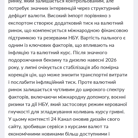
ринку, який залишається контрольованим, але
потребує значних інтервенцій через структурний
дефіцит валюти. Високий імпорт порівняно з
експортом створює додатковий тиск на валютний
ринок, що компенсується міжнародною фінансовою
підтримкою та резервами НБУ. Вартість пального є
одним із ключових факторів, що впливають на
інфляцію та валютний курс. Після значного
подорожчання бензину та дизелю навесні 2026
року, у липні очікується стабілізація або помірна
корекція цін, що може знизити транспортні витрати
і послабити інфляційний тиск. Проте валютний
ринок залишається чутливим до широкого спектру
факторів, включаючи міжнародну допомогу, воєнні
ризики та дії НБУ, який застосовує режим керованої
гнучкості для згладжування коливань курсу гривні.
У цьому контексті 24 Канал оновив дизайн свого
сайту, зробивши сервіси з курсами валют та
економічними новинами більш доступними і